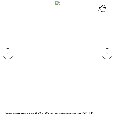
Тележка гидравлическая 2500 кг 800 мм полиуретановые колеса TOR RHP
Штаб