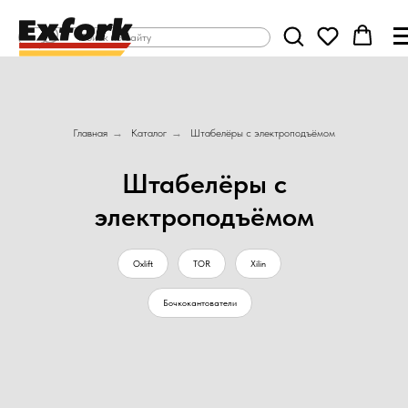
Главная
→
Каталог
→
Штабелёры с электроподъёмом
Штабелёры с
электроподъёмом
Oxlift
TOR
Xilin
Бочкокантователи