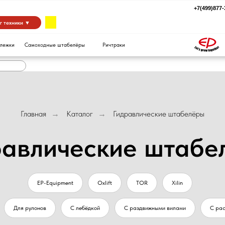
+7(499)877-39-94
za
 ▼
Самоходные штабелёры
Ричтраки
Главная
Каталог
Гидравлические штабелёры
→
→
равлические штабе
EP-Equipment
Oxlift
TOR
Xilin
Для рулонов
С лебёдкой
С раздвижными вилами
С ра