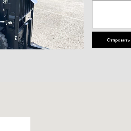
Нажима
Отправить
персон
конфид