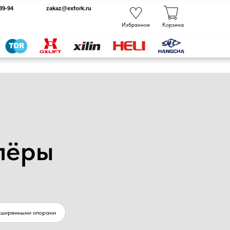
kaz@exfork.ru
Избранное
Корзина
лёры
сширенными опорами