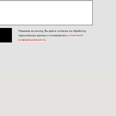
я на кнопку, Вы даёте согласие на обработку
альных данных и соглашаетесь с
политикой
енциальности
.