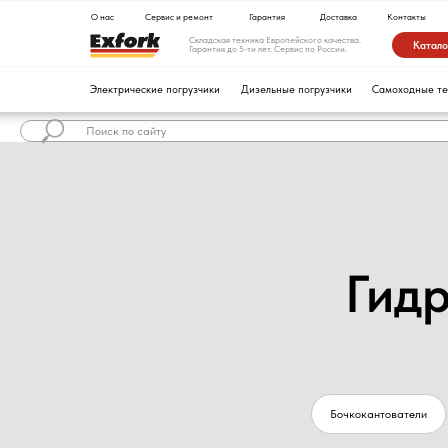
О нас
Сервис и ремонт
Гарантия
Доставка
Контакты
Складская техника Европейского качества.
Каталог техники
Гарантия до 5-ти лет. Сервис по России.
Электрические погрузчики
Дизельные погрузчики
Самоходные тележки
Гид
Бочкокантователи