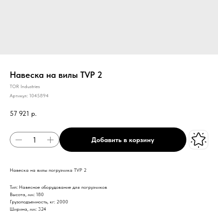
Навеска на вилы TVP 2
TOR Industries
Артикул:
1045894
57 921
р.
Добавить в корзину
Навеска на вилы погрузчика TVP 2
Тип: Навесное оборудование для погрузчиков
Высота, мм: 180
Грузоподъемность, кг: 2000
Ширина, мм: 324