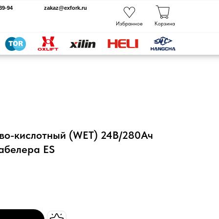
kaz@exfork.ru
Избранное
Корзина
во-кислотный (WET) 24В/280Ач
абелера ES