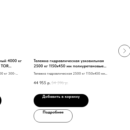
ный 4000 кг
Тележка гидравлическая узковильная
Теле
) TOR
2500 кг 1150х450 мм полиуретановые
PH95
колеса TOR RHP(BF)
(пла
00 кг 300-
Тележка гидравлическая 2500 кг 1150х450 мм
Тележ
R HW4004 40 G
TOR RHP 40 BF 41 узковильная 40
1100х
44 955
р.
54 396
р.
12 4
полиуретановые колеса 41
колес
Добавить в корзину
Подробнее