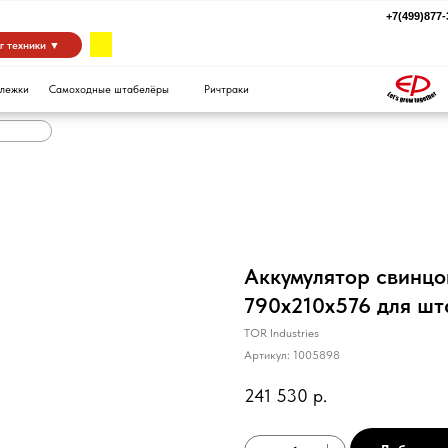
+7(499)877-39-94
za
 ▼
Самоходные штабелёры
Ричтраки
Аккумулятор свинцо
790х210х576 для шт
TOR Industries
Артикул:
1005898
241 530
р.