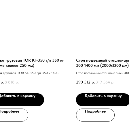
ка грузовая TOR КГ-350 г/п 350 кг
Стол подъемный стационар
мо колеса 250 мм)
300-1400 мм (2000х1200 мм
HW4004 (G)
а грузовая TOR КГ-350 г/п 350 кг 40
Стол подъемный стационарный 40
 колеса 250 мм 41
1400 мм 40 2000х1200 мм 41 TO
р.
8 818
р.
290 512
р.
319 564
р.
41
Добавить в корзину
Добавить в корзину
Подробнее
Подробнее