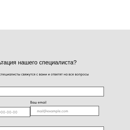
го специалиста?
ся с вами и ответят на все вопросы
Ваш email
я на кнопку, Вы даёте согласие на обработку
альных данных и соглашаетесь с
политикой
енциальности
.