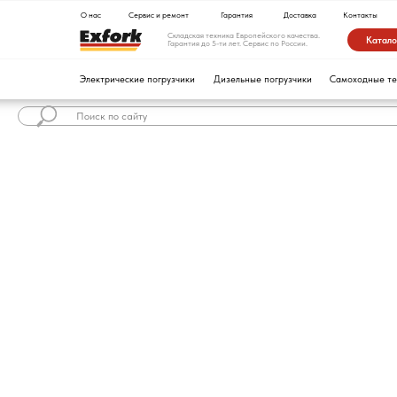
О нас
Сервис и ремонт
Гарантия
Доставка
Контакты
Складская техника Европейского качества.
Каталог техники
Гарантия до 5-ти лет. Сервис по России.
Электрические погрузчики
Дизельные погрузчики
Самоходные тележки