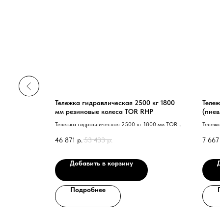
ек
Тележка гидравлическая 2500 кг 1800
Тележ
 Assembly)
мм резиновые колеса TOR RHP
(пнев
равлических
Тележка гидравлическая 2500 кг 1800 мм TOR
Тележк
RHP 40 резиновые колеса 41
пневмо
46 871
р.
53 433
р.
7 667
Добавить в корзину
Подробнее