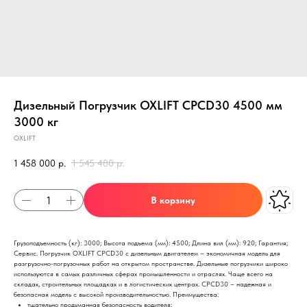
Дизельный Погрузчик OXLIFT CPCD30 4500 мм
3000 кг
OXLIFT
1 458 000
р.
1 545 480
р.
В корзину
Грузоподъемность (кг): 3000; Высота подъема (мм): 4500; Длина вил (мм): 920; Гарантия;
Сервис. Погрузчик OXLIFT CPCD30 с дизельным двигателем – экономичная модель для
разгрузочно-погрузочных работ на открытом пространстве. Дизельные погрузчики широко
используются в самых различных сферах промышленности и отраслях. Чаще всего на
складах, строительных площадках и в логистических центрах. CPCD30 – надежная и
безопасная модель с высокой производительностью. Преимущества:
тщательно продуманная безопасность водителя;