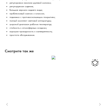
регулировка наклона рулевой колонки;
регулируемое сидение;
большое зеркало заднего вида;
проблесковый маячок и клаксон;
подножка с противоскользящим покрытием;
полный комплект световой аппаратуры;
широкий диапазон рабочих температур;
стойкость к атмосферным осадкам;
хорошая проходимость и маневренность;
простота обслуживания.
Смотрите так же