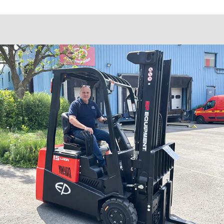
Номер телефона
+7
Ваш email
Сообщение
Отправить
Нажимая на кнопку, Вы даёте согласие на обработку персональных
данных и соглашаетесь с
политикой конфиденциальности
.