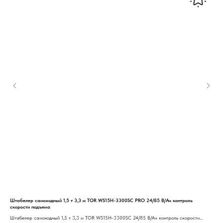
Штабелер самоходный 1,5 т 3,3 м TOR WS15H-3300SC PRO 24/85 В/Ач контроль
Шта
скорости подъема
каб
Штабелер самоходный 1,5 т 3,3 м TOR WS15H-3300SC 24/85 В/Ач контроль скорости
Штаб