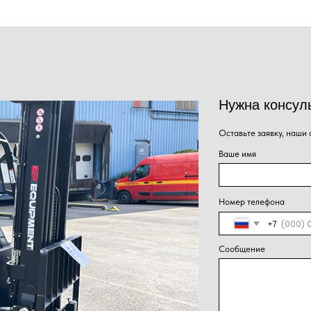
Оставьте заявку, наши специалисты свяжут
Ваше имя
Номер телефона
+7
Сообщение
Нажима
Отправить
персон
конфид