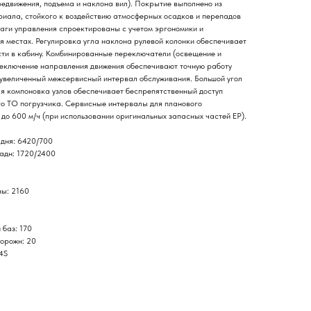
редвижения, подъема и наклона вил). Покрытие выполнено из
риала, стойкого к воздействию атмосферных осадков и перепадов
аги управления спроектированы с учетом эргономики и
я местах. Регулировка угла наклона рулевой колонки обеспечивает
ти в кабину. Комбинированные переключатели (освещение и
реключение направления движения обеспечивают точную работу
и увеличенный межсервисный интервал обслуживания. Большой угол
ая компоновка узлов обеспечивает беспрепятственный доступ
о ТО погрузчика. Сервисные интервалы для планового
до 600 м/ч (при использовании оригинальных запасных частей EP).
адня: 6420/700
задн: 1720/2400
ны: 2160
 баз: 170
орожн: 20
4S