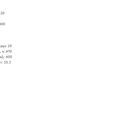
220
300
груз: 20
, м: 470
а),: 400
т: 35.3
го специалиста?