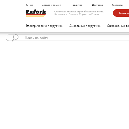
О нас
Сервис и ремонт
Гарантия
Доставка
Контакты
Складская техника Европейского качества.
Каталог техники
Гарантия до 5-ти лет. Сервис по России.
Электрические погрузчики
Дизельные погрузчики
Самоходные тележки