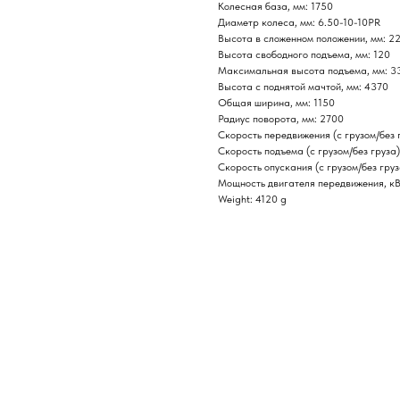
Колесная база, мм: 1750
Диаметр колеса, мм: 6.50-10-10PR
Высота в сложенном положении, мм: 2
Высота свободного подъема, мм: 120
Максимальная высота подъема, мм: 3
Высота с поднятой мачтой, мм: 4370
Общая ширина, мм: 1150
Радиус поворота, мм: 2700
Скорость передвижения (с грузом/без 
Скорость подъема (с грузом/без груза)
Скорость опускания (с грузом/без груз
Мощность двигателя передвижения, кВ
Weight: 4120 g
Нужна консультация наше