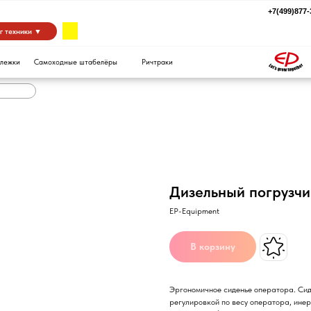
+7(499)877-39-94
za
 ▼
Самоходные штабелёры
Ричтраки
Дизельный погрузч
EP-Equipment
В корзину
Эргономичное сиденье оператора. Си
регулировкой по весу оператора, ине