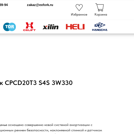
kaz@exfork.ru
Избранное
Корзина
ик CPCD20T3 S4S 3W330
денье оснащено совершенно новой системой амортизации с
рционным ремнем безопасности, наклоняемой спинкой и датчиком