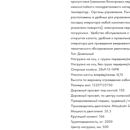
присутствия (механизм блокировки пе
износостойкого полиуретанового мате
температур.. Органы управления. Рыч
расположены в удобных для управлени
посадку оператора любой комплектнос
указатели поворота), электронное пе
погрузчика.. Удобство обслуживания 
открытия капота, удобная и правильн
оператора для проведения ежедневног
технического обслуживания увеличены 
Тип: Дизельный
Нагрузка на ось, с грузом передняя/з
Нагрузка на ось, без груза передняя/
Опорные колёса: 28х9-15-14PR
Наклон мачты вперёд/назад: 6\10
Высота по верхнему ограждению каби
Размеры вил: 1220?125?50
Дорожный просвет под мачтой: 150
Дорожный просвет, по центру колесной
Преодолеваемый подъем. груженый / п
Производитель двигателя: Mitsubishi S
Мощность двигателя: 35.3
Крутящий момент: 166
Грузоподъемность, кг: 2000
Центр нагрузки, мм: 500