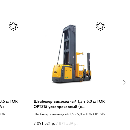
3,5 м TOR
Штабелер самоходный 1,5 т 5,0 м TOR
Штаб
Ач
OPTS15 узкопроходный (с
ES15T
поднимающейся кабиной)
мачт
 TOR
Штабелер самоходный 1,5 т 5,0 м TOR OPTS15
Штабе
41 Li-ion
узкопроходный 40 с поднимающейся кабиной 41
Li-io
7 091 521
р.
7 871 589
р.
1 151