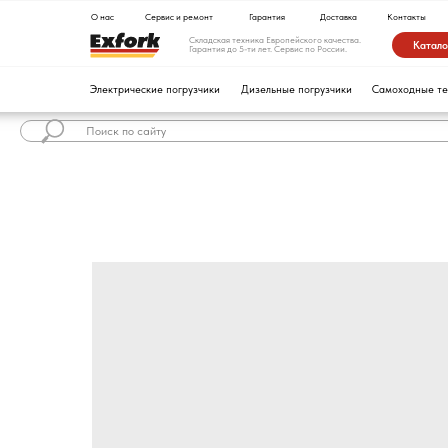
О нас
Сервис и ремонт
Гарантия
Доставка
Контакты
Складская техника Европейского качества.
Каталог техники
Гарантия до 5-ти лет. Сервис по России.
Электрические погрузчики
Дизельные погрузчики
Самоходные тележки