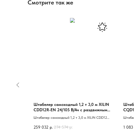
Смотрите так же
ES20-20RAS
Штабелер самоходный 1,2 т 3,0 м XILIN
Штабе
свободным
CDD12R-EN 24/105 В/Ач с раздвижными
CQD1
вилами
24/23
rtis (США);
Штабелер самоходный 1,2 т 3,0 м XILIN CDD12R-
Штабе
й экран из
EN с раздвижными вилами 40 сопровождаемый
с выдв
259 032
р.
274 574
р.
1 083
ия FREI
41
сопро
 штабелера