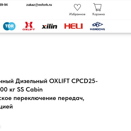
kaz@exfork.ru
Избранное
Корзина
очный Дизельный OXLIFT CPCD25-
0 кг SS Cabin
ское переключение передач,
цией
.