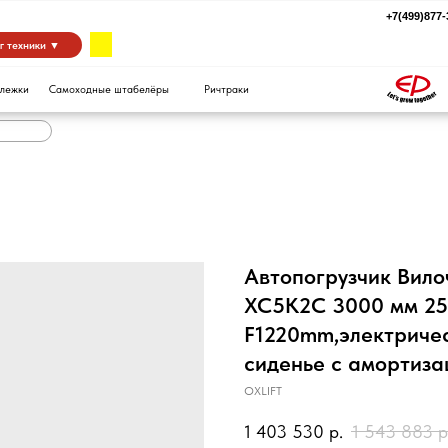
+7(499)877-39-94
za
 ▼
Самоходные штабелёры
Ричтраки
Автопогрузчик Вил
XC5K2C 3000 мм 250
F1220mm,электриче
сиденье с амортиза
OXLIFT
1 403 530
р.
1 543 883
р