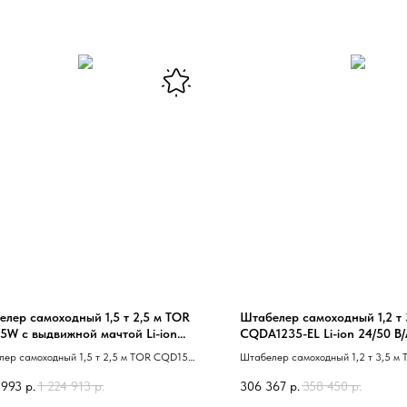
лер самоходный 1,5 т 2,5 м TOR
Штабелер самоходный 1,2 т 
5W с выдвижной мачтой Li-ion
CQDA1235-EL Li-ion 24/50 В/
0 В/Ач
лер самоходный 1,5 т 2,5 м TOR CQD15W
Штабелер самоходный 1,2 т 3,5 м
ижной мачтой Li-ion 24/230 В/Ач 40
CQDA1235-EL 40 сопровождаемый 
 993
р.
1 224 913
р.
306 367
р.
358 450
р.
вождаемый 41