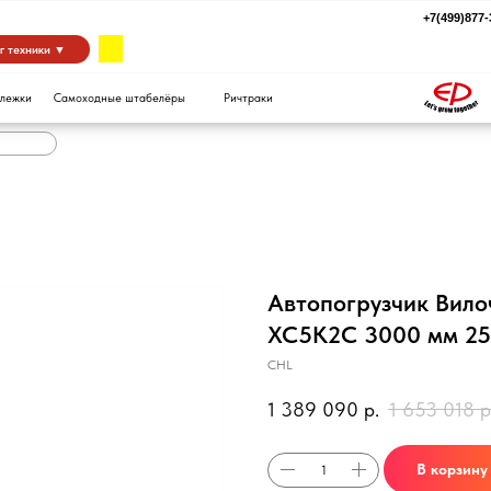
+7(499)877-39-94
za
 ▼
Самоходные штабелёры
Ричтраки
Автопогрузчик Вил
XC5K2C 3000 мм 250
CHL
1 389 090
р.
1 653 018
р
В корзину