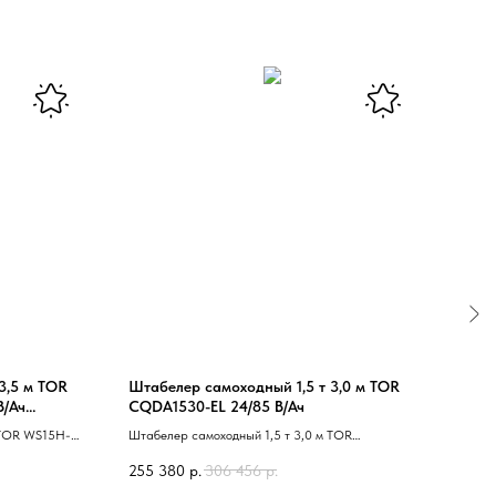
3,5 м TOR
Штабелер самоходный 1,5 т 3,0 м TOR
Штаб
В/Ач
CQDA1530-EL 24/85 В/Ач
3F500
 TOR WS15H-
Штабелер самоходный 1,5 т 3,0 м TOR
Униве
рости подъема
CQDA1530-EL 40 сопровождаемый 41
короб
255 380
р.
306 456
р.
обесп
платф