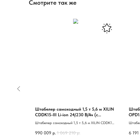
Смотрите так же
2,0 м TOR
Штабелер самоходный 1,5 т 5,6 м XILIN
Штабе
/100 В/Ач
CDDK15-III Li-ion 24/230 В/Ач (с
OPD1
платформой)
фикс
 TOR WS15H-
Штабелер самоходный 1,5 т 5,6 м XILIN CDDK15-
Штабел
ь скорости
III Li-ion 24/230 В/Ач 40 с платформой 41
узкопр
990 009
р.
1 069 210
р.
6 191