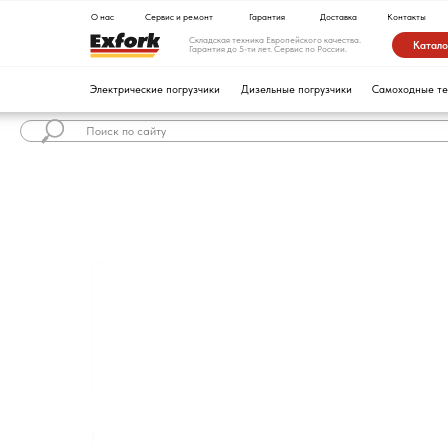
О нас
Сервис и ремонт
Гарантия
Доставка
Контакты
Складская техника Европейского качества.
Каталог техники
Гарантия до 5-ти лет. Сервис по России.
Электрические погрузчики
Дизельные погрузчики
Самоходные тележки