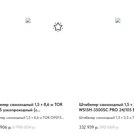
лер самоходный 1,5 т 8,6 м TOR
Штабелер самоходный 1,5 т 
5 узкопроходный (с
WS15H-3500SC PRO 24/105 
ированной кабиной)
контроль скорости подъема
ер самоходный 1,5 т 8,6 м TOR OPD15
Штабелер самоходный 1,5 т 3,5 м
оходный 40 с фиксированной кабиной 41
3500SC 24/105 В/Ач контроль ско
 906
р.
6 996 854
р.
332 939
р.
392 869
р.