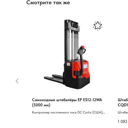
Смотрите так же
S12-12CS
Самоходные штабелёры EP ES12-12WA
Штабе
(5000 мм)
CQD1
24/23
rtis (США);
Контроллер постоянного тока DC Curtis (США);
Штабе
й экран из
Ударопрочный прозрачный защитный экран из
с выдв
1 083
ия FREI
поликарбоната; Рукоятка управления FREI
сопро
 штабелера
Германия; Система противоотката штабелера