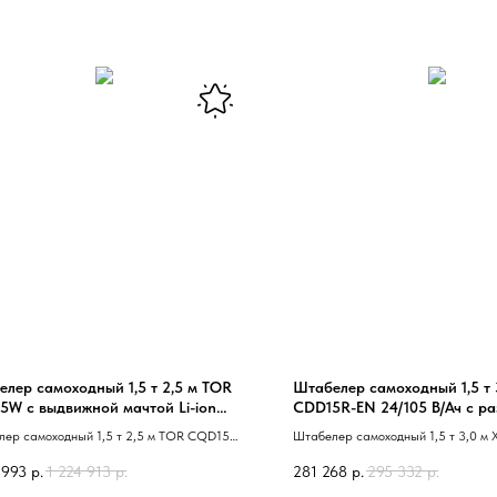
лер самоходный 1,5 т 2,5 м TOR
Штабелер самоходный 1,5 т 
5W с выдвижной мачтой Li-ion
CDD15R-EN 24/105 В/Ач с р
0 В/Ач
вилами
лер самоходный 1,5 т 2,5 м TOR CQD15W
Штабелер самоходный 1,5 т 3,0 м 
ижной мачтой Li-ion 24/230 В/Ач 40
EN с раздвижными вилами 40 соп
 993
р.
1 224 913
р.
281 268
р.
295 332
р.
вождаемый 41
41