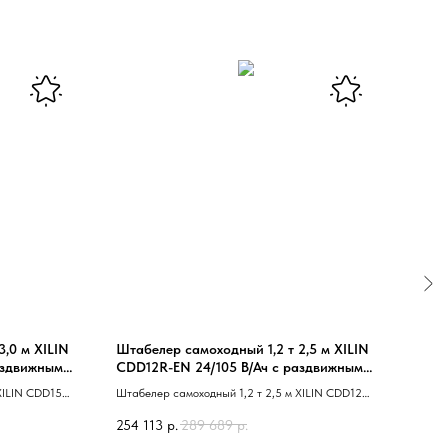
3,0 м XILIN
Штабелер самоходный 1,2 т 2,5 м XILIN
Штаб
аздвижными
CDD12R-EN 24/105 В/Ач с раздвижными
ES15T
вилами
мачт
XILIN CDD15R-
Штабелер самоходный 1,2 т 2,5 м XILIN CDD12R-
Штабе
ровождаемый
EN с раздвижными вилами 40 сопровождаемый
ES15T
254 113
р.
289 689
р.
891 
41