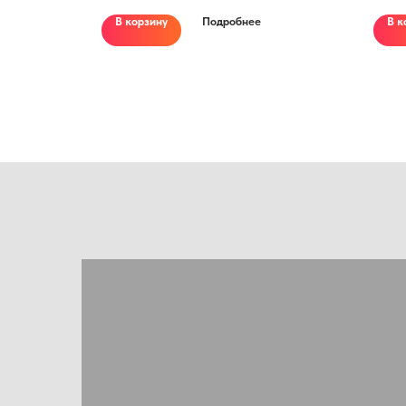
ролики на
при работе на уклонах; Сдвоенные ролики на
В корзину
Подробнее
В к
 ЖК-дисплей
вилах; Колеса ролики полиуретан; ЖК-дисплей
панели приборов.