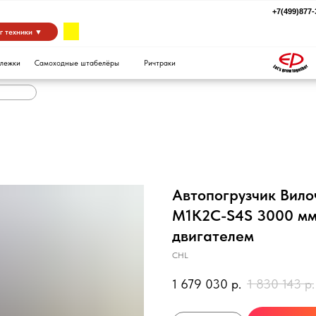
+7(499)877-39-94
za
 ▼
Самоходные штабелёры
Ричтраки
Автопогрузчик Вил
M1K2C-S4S 3000 мм 
двигателем
CHL
1 679 030
р.
1 830 143
р.