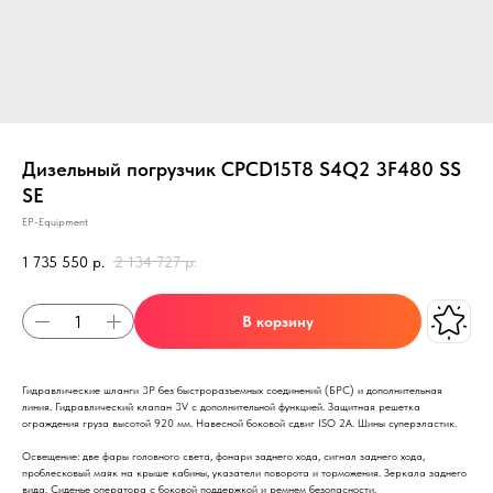
Дизельный погрузчик CPCD15T8 S4Q2 3F480 SS
SE
EP-Equipment
1 735 550
р.
2 134 727
р.
В корзину
Гидравлические шланги 3P без быстроразъемных соединений (БРС) и дополнительная
линия. Гидравлический клапан 3V с дополнительной функцией. Защитная решетка
ограждения груза высотой 920 мм. Навесной боковой сдвиг ISO 2A. Шины суперэластик.
Освещение: две фары головного света, фонари заднего хода, сигнал заднего хода,
проблесковый маяк на крыше кабины, указатели поворота и торможения. Зеркала заднего
вида. Сиденье оператора с боковой поддержкой и ремнем безопасности.