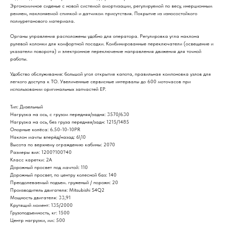
Эргономичное сиденье с новой системой амортизации, регулируемой по весу, инерционным
ремнем, наклоняемой спинкой и датчиком присутствия. Покрытие из износостойкого
полиуретанового материала.
Органы управления расположены удобно для оператора. Регулировка угла наклона
рулевой колонки для комфортной посадки. Комбинированные переключатели (освещение и
указатели поворота) и электронное переключение направления движения для точной
работы.
Удобство обслуживания: большой угол открытия капота, правильная компоновка узлов для
легкого доступа к ТО. Увеличенные сервисные интервалы до 600 моточасов при
использовании оригинальных запчастей EP.
Тип: Дизельный
Нагрузка на ось, с грузом передняя/задня: 3570/630
Нагрузка на ось, без груза передняя/задн: 1215/1485
Опорные колёса: 6.50-10-10PR
Наклон мачты вперёд/назад: 6\10
Высота по верхнему ограждению кабины: 2070
Размеры вил: 1200?100?40
Класс каретки: 2А
Дорожный просвет под мачтой: 110
Дорожный просвет, по центру колесной баз: 140
Преодолеваемый подъем. груженый / порожн: 20
Производитель двигателя: Mitsubishi S4Q2
Мощность двигателя: 33,91
Крутящий момент: 135/2000
Грузоподъемность, кг: 1500
Центр нагрузки, мм: 500