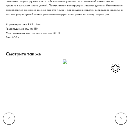
помогают оператору выполнять рабочие манипуляции с максимальной точностью, не
прилагая слишком много усилий. Продуманная конструкция машины, датчики безопасности
способствуют снижению рисков травматизма и повреждения изделий в процессе работы, а
за счет регулируемой платформы минимизируется нагрузка на спину оператора.
Характеристики АКБ: Li-ion
Грузоподъемность, кг: 110
Максимальная высота подъема, мм: 3000
Вес: 680 г
Смотрите так же