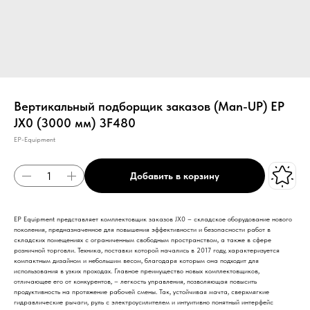
Вертикальный подборщик заказов (Man-UP) EP
JX0 (3000 мм) 3F480
EP-Equipment
Добавить в корзину
EP Equipment представляет комплектовщик заказов JX0 – складское оборудование нового
поколения, предназначенное для повышения эффективности и безопасности работ в
складских помещениях с ограниченным свободным пространством, а также в сфере
розничной торговли. Техника, поставки которой начались в 2017 году, характеризуется
компактным дизайном и небольшим весом, благодаря которым она подходит для
использования в узких проходах. Главное преимущество новых комплектовщиков,
отличающее его от конкурентов, – легкость управления, позволяющая повысить
продуктивность на протяжение рабочей смены. Так, устойчивая мачта, сверхмягкие
гидравлические рычаги, руль с электроусилителем и интуитивно понятный интерфейс