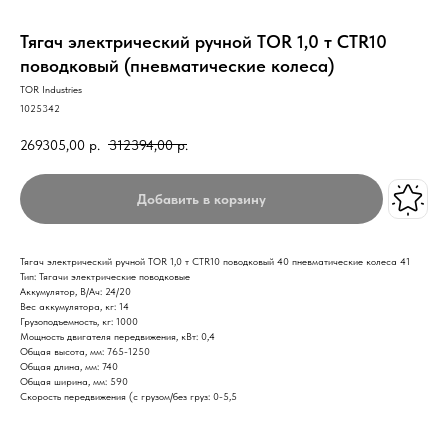
Тягач электрический ручной TOR 1,0 т CTR10
поводковый (пневматические колеса)
TOR Industries
1025342
269305,00
р.
312394,00
р.
Добавить в корзину
Тягач электрический ручной TOR 1,0 т CTR10 поводковый 40 пневматические колеса 41
Тип: Тягачи электрические поводковые
Аккумулятор, В/Ач: 24/20
Вес аккумулятора, кг: 14
Грузоподъемность, кг: 1000
Мощность двигателя передвижения, кВт: 0,4
Общая высота, мм: 765-1250
Общая длина, мм: 740
Общая ширина, мм: 590
Скорость передвижения (с грузом/без груз: 0-5,5