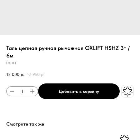
Таль цепная ручная рычажная OXLIFT HSHZ 3т /
6м
OXLIFT
12 000
р.
12 960
р.
Добавить в корзину
Смотрите так же