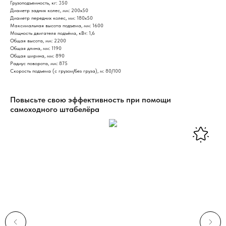
Грузоподъемность, кг: 350
Диаметр задних колес, мм: 200х50
Диаметр передних колес, мм: 180х50
Максимальная высота подъема, мм: 1600
Мощность двигателя подъёма, кВт: 1,6
Общая высота, мм: 2200
Общая длина, мм: 1190
Общая ширина, мм: 890
Радиус поворота, мм: 875
Скорость подъема (с грузом/без груза), м: 80/100
Повысьте свою эффективность при помощи
самоходного штабелёра