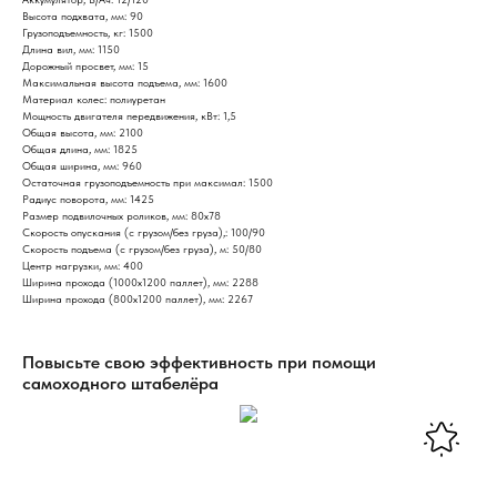
Высота подхвата, мм: 90
Грузоподъемность, кг: 1500
Длина вил, мм: 1150
Дорожный просвет, мм: 15
Максимальная высота подъема, мм: 1600
Материал колес: полиуретан
Мощность двигателя передвижения, кВт: 1,5
Общая высота, мм: 2100
Общая длина, мм: 1825
Общая ширина, мм: 960
Остаточная грузоподъемность при максимал: 1500
Радиус поворота, мм: 1425
Размер подвилочных роликов, мм: 80х78
Скорость опускания (с грузом/без груза),: 100/90
Скорость подъема (с грузом/без груза), м: 50/80
Центр нагрузки, мм: 400
Ширина прохода (1000х1200 паллет), мм: 2288
Ширина прохода (800х1200 паллет), мм: 2267
Повысьте свою эффективность при помощи
самоходного штабелёра