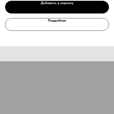
специалиста?
Добавить в корзину
Оставьте заявку, наши специалисты свяжутся с вами
и ответят на все вопросы
Ваше имя
Подробнее
Номер телефона
+7
Ваш email
Сообщение
Отправить
Нажимая на кнопку, Вы даёте согласие на обработку персональных