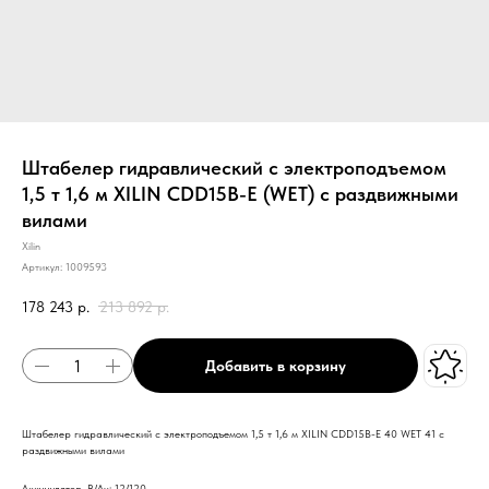
Штабелер гидравлический с электроподъемом
1,5 т 1,6 м XILIN CDD15B-E (WET) с раздвижными
вилами
Xilin
Артикул:
1009593
178 243
р.
213 892
р.
Добавить в корзину
Штабелер гидравлический с электроподъемом 1,5 т 1,6 м XILIN CDD15B-E 40 WET 41 с
раздвижными вилами
Аккумулятор, В/Ач: 12/120