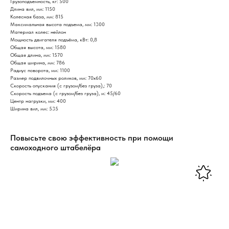
Грузоподъемность, кг: 500
Длина вил, мм: 1150
Колесная база, мм: 815
Максимальная высота подъема, мм: 1300
Материал колес: нейлон
Мощность двигателя подъёма, кВт: 0,8
Общая высота, мм: 1580
Общая длина, мм: 1570
Общая ширина, мм: 786
Радиус поворота, мм: 1100
Размер подвилочных роликов, мм: 70х60
Скорость опускания (с грузом/без груза),: 70
Скорость подъема (с грузом/без груза), м: 45/60
Центр нагрузки, мм: 400
Ширина вил, мм: 535
Повысьте свою эффективность при помощи
самоходного штабелёра