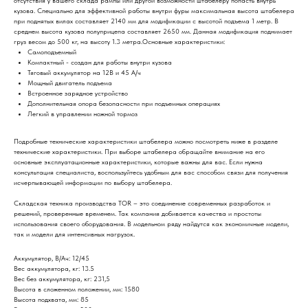
отсутствия у вашего склада рампы или другой возможности штабелеру попасть внутрь
кузова. Специально для эффективной работы внутри фуры максимальная высота штабелера
при поднятых вилах составляет 2140 мм для модификации с высотой подъема 1 метр. В
среднем высота кузова полуприцепа составляет 2650 мм. Данная модификация поднимает
груз весом до 500 кг, на высоту 1.3 метра.Основные характеристики:
Самоподъемный
Компактный - создан для работы внутри кузова
Тяговый аккумулятор на 12В и 45 А/ч
Мощный двигатель подъема
Встроенное зарядное устройство
Дополнительная опора безопасности при подъемных операциях
Легкий в управлении ножной тормоз
Подробные технические характеристики штабелера можно посмотреть ниже в разделе
технические характеристики. При выборе штабелера обращайте внимание на его
основные эксплуатационные характеристики, которые важны для вас. Если нужна
консультация специалиста, воспользуйтесь удобным для вас способом связи для получения
исчерпывающей информации по выбору штабелера.
Складская техника производства TOR – это соединение современных разработок и
решений, проверенные временем. Так компания добивается качества и простоты
использования своего оборудования. В модельном ряду найдутся как экономичные модели,
так и модели для интенсивных нагрузок.
Аккумулятор, В/Ач: 12/45
Вес аккумулятора, кг: 13.5
Вес без аккумулятора, кг: 231,5
Высота в сложенном положении, мм: 1580
Высота подхвата, мм: 85