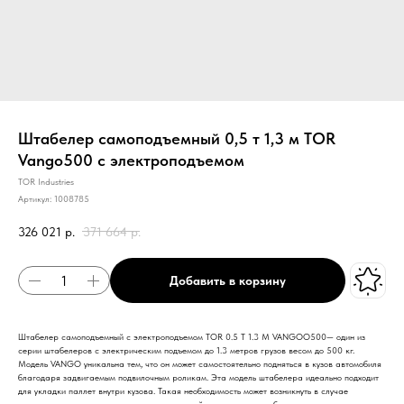
Штабелер самоподъемный 0,5 т 1,3 м TOR
Vango500 с электроподъемом
TOR Industries
Артикул:
1008785
326 021
р.
371 664
р.
Добавить в корзину
Штабелер самоподъемный с электроподъемом TOR 0.5 Т 1.3 М VANGOO500— один из
серии штабелеров с электрическим подъемом до 1.3 метров грузов весом до 500 кг.
Модель VANGO уникальна тем, что он может самостоятельно подняться в кузов автомобиля
благодаря задвигаемым подвилочным роликам. Эта модель штабелера идеально подходит
для укладки паллет внутри кузова. Такая необходимость может возникнуть в случае