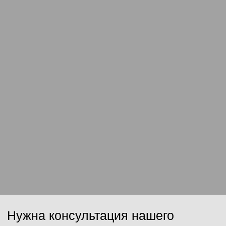
Ваш email
Сообщение
Отправить
Нажимая на кнопку, Вы даёте согласие на обработку персональных
данных и соглашаетесь с
политикой конфиденциальности
.