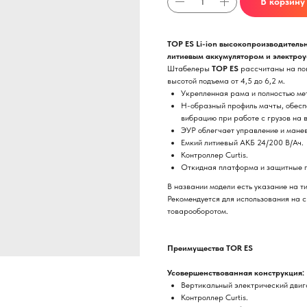
В корзину
ТОР ES Li-ion высокопроизводитель
литиевым аккумулятором и электроу
Штабелеры
ТОР ES
рассчитаны на пов
высотой подъема от 4,5 до 6,2 м.
Укрепленная рама и полностью ме
Н-образный профиль мачты, обесп
вибрацию при работе с грузов на 
ЭУР облегчает управление и мане
Емкий литиевый АКБ 24/200 В/Ач.
Контроллер Curtis.
Откидная платформа и защитные п
В названии модели есть указание на ти
Рекомендуется для использования на 
товарооборотом.
Преимущества TOR ES
Усовершенствованная конструкция:
Вертикальный электрический двиг
Контроллер Curtis.