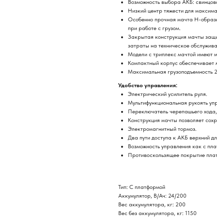
Возможность выбора АКБ: свинцов
Низкий центр тяжести для максима
Особенно прочная мачта H-образн
при работе с грузом.
Закрытая конструкция мачты защи
затраты на техническое обслужива
Модели с триплекс мачтой имеют м
Компактный корпус обеспечивает 
Максимальная грузоподъемность 2
Удобство управления:
Электрический усилитель руля.
Мультифункциональная рукоять уп
Переключатель черепашьего хода, 
Конструкция мачты позволяет сохр
Электромагнитный тормоз.
Два пути доступа к АКБ верхний д
Возможность управления как с пла
Противоскользящее покрытие плат
Тип: С платформой
Аккумулятор, В/Ач: 24/200
Вес аккумулятора, кг: 200
Вес без аккумулятора, кг: 1150