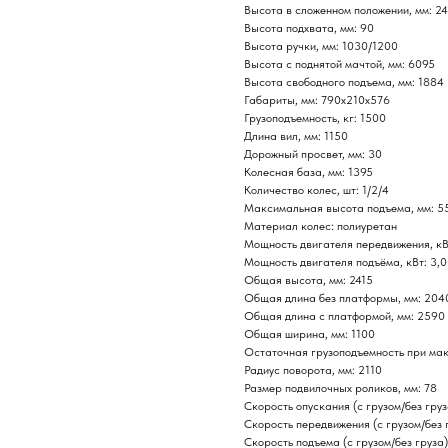
Высота в сложенном положении, мм: 24
Высота подхвата, мм: 90
Высота ручки, мм: 1030/1200
Высота с поднятой мачтой, мм: 6095
Высота свободного подъема, мм: 1884
Габариты, мм: 790х210х576
Грузоподъемность, кг: 1500
Длина вил, мм: 1150
Дорожный просвет, мм: 30
Колесная база, мм: 1395
Количество колес, шт: 1/2/4
Максимальная высота подъема, мм: 5
Материал колес: полиуретан
Мощность двигателя передвижения, кВт
Мощность двигателя подъёма, кВт: 3,0
Общая высота, мм: 2415
Общая длина без платформы, мм: 204
Общая длина с платформой, мм: 2590
Общая ширина, мм: 1100
Остаточная грузоподъемность при ма
Радиус поворота, мм: 2110
Размер подвилочных роликов, мм: 78
Скорость опускания (с грузом/без груз
Скорость передвижения (с грузом/без г
Скорость подъема (с грузом/без груза)