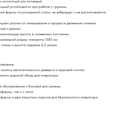
о-кислотный или литиевый.
льной устойчивости при работе с грузами.
ой формы из утолщенной стали, не вибрирует и не раскачивается
щает ролики от изнашивания в процессе движения-снижает
ние и ремонт.
инимальную высоту в сложенном состоянии.
маленький радиус поворота 1585 мм
 тонны и высота подъема 6,2 метра.
равления.
кнопка автоматического реверса и звуковой сигнал.
анить широкий обзор для оператора.
ля обслуживания и боковой для замены.
тформы, так и с пола.
формы и два защитных поручня для безопасности оператора.