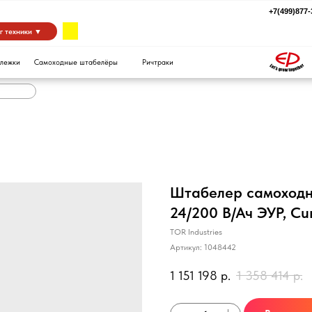
+7(499)877-39-94
za
 ▼
Самоходные штабелёры
Ричтраки
Штабелер самоходный
24/200 В/Ач ЭУР, Cu
TOR Industries
Артикул:
1048442
1 151 198
р.
1 358 414
р.