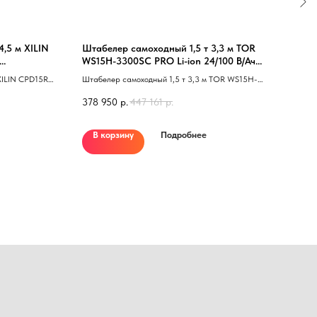
4,5 м XILIN
Штабелер самоходный 1,5 т 3,3 м TOR
Само
WS15H-3300SC PRO Li-ion 24/100 В/Ач
2W3
контроль скорости подъема
XILIN CPD15R
Штабелер самоходный 1,5 т 3,3 м TOR WS15H-
Контр
есом 40 с
3300SC Li-ion 24/100 В/Ач контроль скорости
Ударо
378 950
р.
447 161
р.
подъема
полик
Герма
го специалиста?
при р
В корзину
Подробнее
В 
вилах
ся с вами и ответят на все вопросы
панел
Ваш email