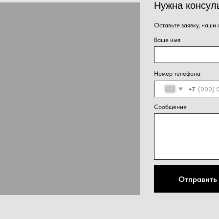
Нажима
Отправить
персон
конфид