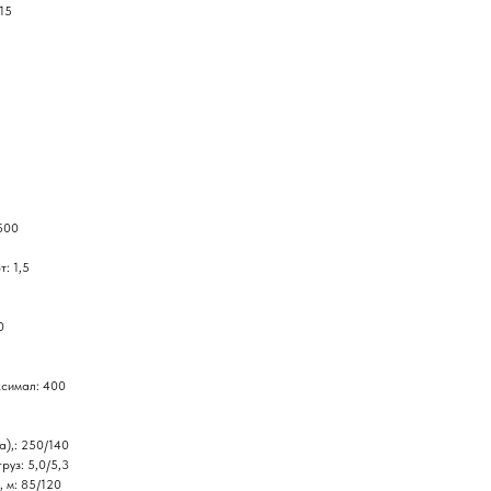
15
500
: 1,5
0
ксимал: 400
а),: 250/140
руз: 5,0/5,3
, м: 85/120