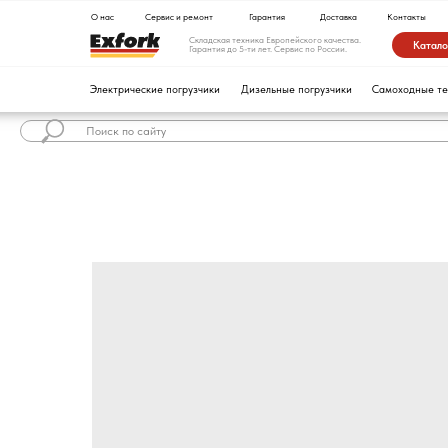
О нас
Сервис и ремонт
Гарантия
Доставка
Контакты
Складская техника Европейского качества.
Каталог техники
Гарантия до 5-ти лет. Сервис по России.
Электрические погрузчики
Дизельные погрузчики
Самоходные тележки