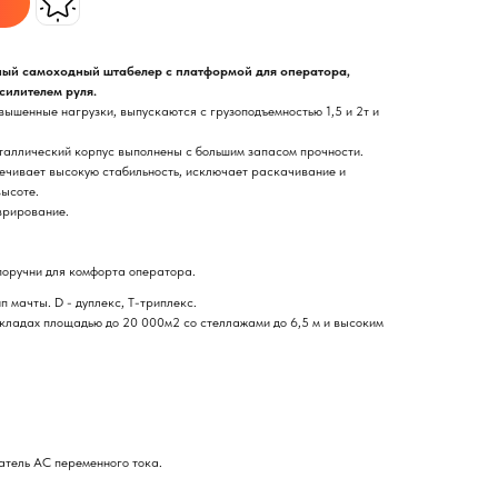
ный самоходный штабелер c платформой для оператора,
силителем руля.
ышенные нагрузки, выпускаются с грузоподъемностью 1,5 и 2т и
таллический корпус выполнены с большим запасом прочности.
ечивает высокую стабильность, исключает раскачивание и
высоте.
врирование.
оручни для комфорта оператора.
п мачты. D - дуплекс, Т-триплекс.
складах площадью до 20 000м2 со стеллажами до 6,5 м и высоким
атель AC переменного тока.