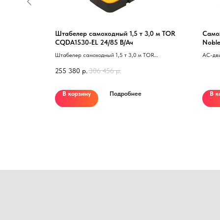
,0 м XILIN
Штабелер самоходный 1,5 т 3,0 м TOR
Само
CQDA1530-EL 24/85 В/Ач
Noble
диле
XILIN CDDR15-
Штабелер самоходный 1,5 т 3,0 м TOR
АС-дви
даемый 41
CQDA1530-EL 40 сопровождаемый 41
Контро
255 380
р.
306 456
р.
технол
Съемна
В корзину
Подробнее
В к