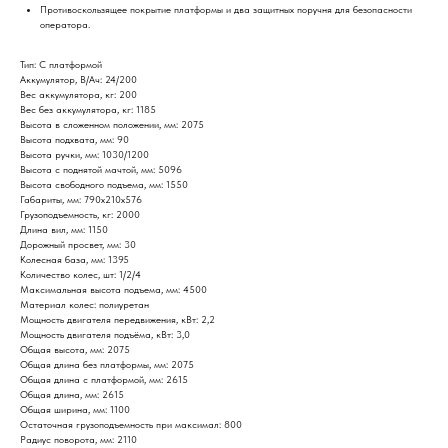
Противоскользящее покрытие платформы и два защитных поручня для безопасности
оператора.
Тип: С платформой
Аккумулятор, В/Ач: 24/200
Вес аккумулятора, кг: 200
Вес без аккумулятора, кг: 1185
Высота в сложенном положении, мм: 2075
Высота подхвата, мм: 90
Высота ручки, мм: 1030/1200
Высота с поднятой мачтой, мм: 5096
Высота свободного подъема, мм: 1550
Габариты, мм: 790х210х576
Грузоподъемность, кг: 2000
Длина вил, мм: 1150
Дорожный просвет, мм: 30
Колесная база, мм: 1395
Количество колес, шт: 1/2/4
Максимальная высота подъема, мм: 4500
Материал колес: полиуретан
Мощность двигателя передвижения, кВт: 2,2
Мощность двигателя подъёма, кВт: 3,0
Общая высота, мм: 2075
Общая длина без платформы, мм: 2075
Общая длина с платформой, мм: 2615
Общая длина, мм: 2615
Общая ширина, мм: 1100
Остаточная грузоподъемность при максимал: 800
Радиус поворота, мм: 2110