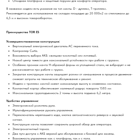
Откидная платформа и защитные поручни для комфорта оператора.
В названии модели есть указание на тип мачты. D - дуплекс, Т-триплекс.
Рекомендуется для использования на складах площадью до 20 000м2 со стеллажами до
6,5 м и высоким товарооборотом.
Преимущества TOR ES
Усовершенствованная конструкция:
Вертикальный электрический двигатель AC переменного тока.
Контроллер Curtis.
Возможность выбора АКБ: свинцово-кислотный или литиевый.
Низкий центр тяжести для максимальной устойчивости при работе с грузами.
Особенно прочная мачта H-образной формы из утолщенной стали, не вибрирует и не
раскачивается при работе с грузом.
Закрытая конструкция мачты защищает ролики от изнашивания в процессе движения-
снижает затраты на техническое обслуживание и ремонт.
Модели с триплекс мачтой имеют минимальную высоту в сложенном состоянии.
Компактный корпус обеспечивает маленький радиус поворота 1585 мм
Максимальная грузоподъемность 2 тонны и высота подъема 6,2 метра.
Удобство управления:
Электрический усилитель руля.
Мультифункциональная рукоять управления.
Переключатель черепашьего хода, кнопка автоматического реверса и звуковой
сигнал.
Конструкция мачты позволяет сохранить широкий обзор для оператора.
Электромагнитный тормоз.
Два пути доступа к АКБ верхний для обслуживания и боковой для замены.
Возможность управления как с платформы, так и с пола.