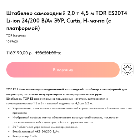
Штабелер самоходный 2,0 т 4,5 м TOR ES20T4
Li-ion 24/200 В/Ач ЭУР, Curtis, H-мачта (с
платформой)
TOR Industries
1049624
1169190,00
р.
1356261,00
р.
В корзину
ТОР ES Li-ion высокопроизводительный самоходный штабелер c платформой для
оператора, литиевым аккумулятором и электроусилителем руля.
Штабелеры
ТОР ES
рассчитаны на повышенные нагрузки, выпускаются с
грузоподъемностью 1,5 и 2т и высотой подъема от 4,5 до 6,2 м.
Укрепленная рама и полностью металлический корпус выполнены с большим запасом
прочности.
Н-образный профиль мачты, обеспечивает высокую стабильность, исключает
раскачивание и вибрацию при работе с грузов на высоте.
ЭУР облегчает управление и маневрирование.
Емкий литиевый АКБ 24/200 В/Ач.
Контроллер Curtis.