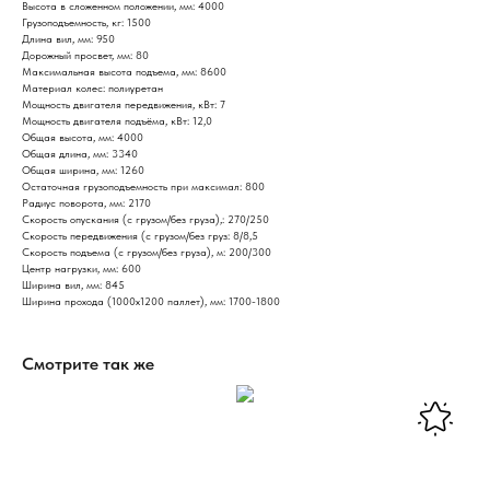
Высота в сложенном положении, мм: 4000
Грузоподъемность, кг: 1500
Длина вил, мм: 950
Дорожный просвет, мм: 80
Максимальная высота подъема, мм: 8600
Материал колес: полиуретан
Мощность двигателя передвижения, кВт: 7
Мощность двигателя подъёма, кВт: 12,0
Общая высота, мм: 4000
Общая длина, мм: 3340
Общая ширина, мм: 1260
Остаточная грузоподъемность при максимал: 800
Радиус поворота, мм: 2170
Скорость опускания (с грузом/без груза),: 270/250
Скорость передвижения (с грузом/без груз: 8/8,5
Скорость подъема (с грузом/без груза), м: 200/300
Центр нагрузки, мм: 600
Ширина вил, мм: 845
Ширина прохода (1000х1200 паллет), мм: 1700-1800
Смотрите так же