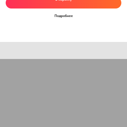
Оставьте заявку, наши специалисты свяжутся с вами
и ответят на все вопросы
Ваше имя
Подробнее
Номер телефона
+7
Ваш email
Сообщение
Отправить
Нажимая на кнопку, Вы даёте согласие на обработку персональных
данных и соглашаетесь с
политикой конфиденциальности
.