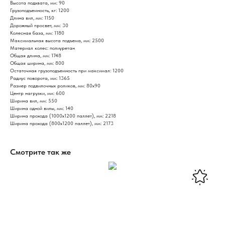
Высота подхвата, мм: 90
Грузоподъемность, кг: 1200
Длина вил, мм: 1150
Дорожный просвет, мм: 30
Колесная база, мм: 1180
Максимальная высота подъема, мм: 2500
Материал колес: полиуретан
Общая длина, мм: 1748
Общая ширина, мм: 800
Остаточная грузоподъемность при максимал: 1200
Радиус поворота, мм: 1365
Размер подвилочных роликов, мм: 80х90
Центр нагрузки, мм: 600
Ширина вил, мм: 550
Ширина одной вилы, мм: 140
Ширина прохода (1000х1200 паллет), мм: 2218
Ширина прохода (800х1200 паллет), мм: 2173
Смотрите так же