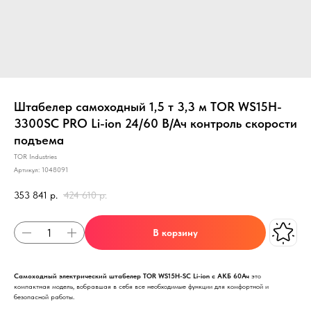
Штабелер самоходный 1,5 т 3,3 м TOR WS15H-
3300SC PRO Li-ion 24/60 В/Ач контроль скорости
подъема
TOR Industries
Артикул:
1048091
353 841
р.
424 610
р.
В корзину
Самоходный электрический штабелер TOR WS15H-SC Li-ion с АКБ 60Ач
это
компактная модель, вобравшая в себя все необходимые функции для комфортной и
безопасной работы.