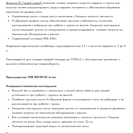
Функция SC (speed control)
позволяет плавно изменять скорость подъема и спуска вил,
помогая точнее позиционировать грузы в верхнем положении и обеспечивать бережное
опускание на уровень пола.
Укрепленная рама и опоры шасси выполнены с большим запасом прочности.
Н-образный профиль мачты, обеспечивает высокую стабильность, исключает
раскачивание и вибрацию при работе с грузов на высоте. Закрытая конструкция
мачты защищает ролики от изнашивания в процессе движения- снижает затраты на
техническое обслуживание и ремонт.
Современный литиевый АКБ 60Ач.
Модельный ряд включает штабелеры грузоподъемностью 1,5 т и высотой подъема от 2 до 4
м.
Рекомендуется для складов средней площади до 5000м2 с многоярусным хранением и
высокой интенсивностью товарооборота.
Преимущества TOR WS15H SC Li-ion
Усовершенствованная конструкция:
Высокий вес в сравнении с аналогами и низкий центр тяжести для лучшей
устойчивости при работе с грузами на высоте.
Особенно прочная мачта H-образной формы из утолщенной стали, не вибрирует и не
раскачивается при работе с грузом.
Закрытая конструкция мачты защищает ролики от изнашивания в процессе движения-
снижает затраты на техническое обслуживание и ремонт.
Все основные металлические элементы выполнены с запасом прочности. Толщина
металла на вилах 8мм, опоры шасси сделаны из стали 30 мм.
Полноразмерный защитный экран из металлической сетки.