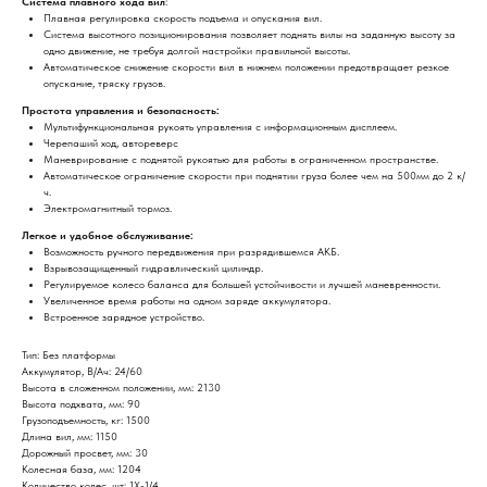
Система плавного хода вил
:
Плавная регулировка скорость подъема и опускания вил.
Система высотного позиционирования позволяет поднять вилы на заданную высоту за
одно движение, не требуя долгой настройки правильной высоты.
Автоматическое снижение скорости вил в нижнем положении предотвращает резкое
опускание, тряску грузов.
Простота управления и безопасность:
Мультифункциональная рукоять управления с информационным дисплеем.
Черепаший ход, автореверс
Маневрирование с поднятой рукоятью для работы в ограниченном пространстве.
Автоматическое ограничение скорости при поднятии груза более чем на 500мм до 2 к/
ч.
Электромагнитный тормоз.
Легкое и удобное обслуживание:
Возможность ручного передвижения при разрядившемся АКБ.
Взрывозащищенный гидравлический цилиндр.
Регулируемое колесо баланса для большей устойчивости и лучшей маневренности.
Увеличенное время работы на одном заряде аккумулятора.
Встроенное зарядное устройство.
Тип: Без платформы
Аккумулятор, В/Ач: 24/60
Высота в сложенном положении, мм: 2130
Высота подхвата, мм: 90
Грузоподъемность, кг: 1500
Длина вил, мм: 1150
Дорожный просвет, мм: 30
Колесная база, мм: 1204
Количество колес, шт: 1X-1/4