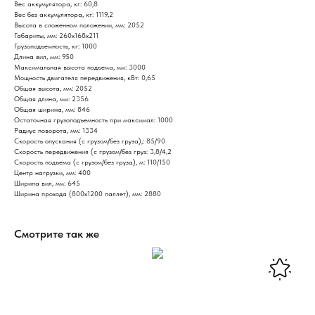
Вес аккумулятора, кг: 60,8
Вес без аккумулятора, кг: 1119,2
Высота в сложенном положении, мм: 2052
Габариты, мм: 260х168х211
Грузоподъемность, кг: 1000
Длина вил, мм: 950
Максимальная высота подъема, мм: 3000
Мощность двигателя передвижения, кВт: 0,65
Общая высота, мм: 2052
Общая длина, мм: 2356
Общая ширина, мм: 846
Остаточная грузоподъемность при максимал: 1000
Радиус поворота, мм: 1334
Скорость опускания (с грузом/без груза),: 85/90
Скорость передвижения (с грузом/без груз: 3,8/4,2
Скорость подъема (с грузом/без груза), м: 110/150
Центр нагрузки, мм: 400
Ширина вил, мм: 645
Ширина прохода (800х1200 паллет), мм: 2880
Смотрите так же