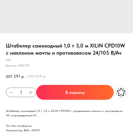
Штабелер самоходный 1,0 т 3,0 м XILIN CPD10W
с наклоном мачты и противовесом 24/105 В/Ач
Xilin
Артикул:
1042279
601 591
р.
685 814
р.
В корзину
Штабелер самоходный 1,0 т 3,0 м XILIN CPD10W с раздвижными вилами и противовесом
40 сопровождаемый 41
Тип: Без платформы
Аккумулятор, В/Ач: 24/105