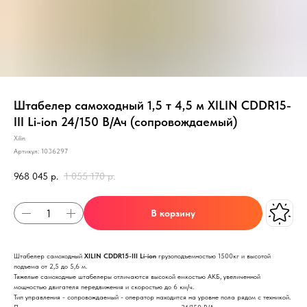
Штабелер самоходный 1,5 т 4,5 м XILIN CDDR15-
III Li-ion 24/150 В/Ач (сопровождаемый)
Xilin
Артикул:
1036297
968 045
р.
1 055 170
р.
В корзину
Штабелер самоходный
XILIN CDDR15-III Li-ion
грузоподъемностью 1500кг и высотой
подъема от 2,5 до 5,6 м.
Тяжелые самоходные штабелеры отличаются высокой емкостью АКБ, увеличенной
мощностью двигателя передвижения и скоростью до 6 км/ч.
Тип управления - сопровождаемый - оператор находится на уровне пола рядом с техникой.