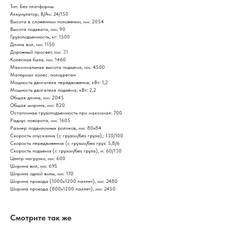
Тип: Без платформы
Аккумулятор, В/Ач: 24/150
Высота в сложенном положении, мм: 2054
Высота подхвата, мм: 90
Грузоподъемность, кг: 1500
Длина вил, мм: 1150
Дорожный просвет, мм: 31
Колесная база, мм: 1460
Максимальная высота подъема, мм: 4500
Материал колес: полиуретан
Мощность двигателя передвижения, кВт: 1,2
Мощность двигателя подъёма, кВт: 2,2
Общая длина, мм: 2045
Общая ширина, мм: 820
Остаточная грузоподъемность при максимал: 700
Радиус поворота, мм: 1605
Размер подвилочных роликов, мм: 80х84
Скорость опускания (с грузом/без груза),: 130/100
Скорость передвижения (с грузом/без груз: 5,8/6
Скорость подъема (с грузом/без груза), м: 60/130
Центр нагрузки, мм: 600
Ширина вил, мм: 695
Ширина одной вилы, мм: 170
Ширина прохода (1000х1200 паллет), мм: 2480
Ширина прохода (800х1200 паллет), мм: 2450
Смотрите так же