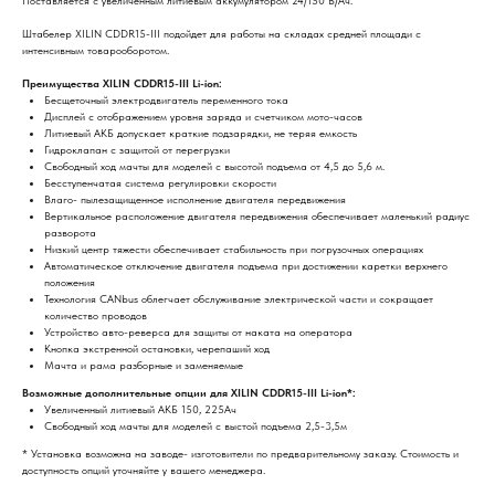
Поставляется с увеличенным литиевым аккумулятором 24/150 В/Ач.
Штабелер XILIN CDDR15-III подойдет для работы на складах средней площади с
интенсивным товарооборотом.
Преимущества XILIN CDDR15-III Li-ion:
Бесщеточный электродвигатель переменного тока
Дисплей с отображением уровня заряда и счетчиком мото-часов
Литиевый АКБ допускает краткие подзарядки, не теряя емкость
Гидроклапан с защитой от перегрузки
Свободный ход мачты для моделей с высотой подъема от 4,5 до 5,6 м.
Бесступенчатая система регулировки скорости
Влаго- пылезащищенное исполнение двигателя передвижения
Вертикальное расположение двигателя передвижения обеспечивает маленький радиус
разворота
Низкий центр тяжести обеспечивает стабильность при погрузочных операциях
Автоматическое отключение двигателя подъема при достижении каретки верхнего
положения
Технология CANbus облегчает обслуживание электрической части и сокращает
количество проводов
Устройство авто-реверса для защиты от наката на оператора
Кнопка экстренной остановки, черепаший ход
Мачта и рама разборные и заменяемые
Возможные дополнительные опции для XILIN CDDR15-III Li-ion*:
Увеличенный литиевый АКБ 150, 225Ач
Свободный ход мачты для моделей с выстой подъема 2,5-3,5м
* Установка возможна на заводе- изготовители по предварительному заказу. Стоимость и
доступность опций уточняйте у вашего менеджера.