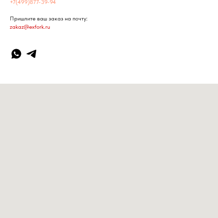
+7(499)877-39-94
Пришлите ваш заказ на почту:
zakaz@exfork.ru