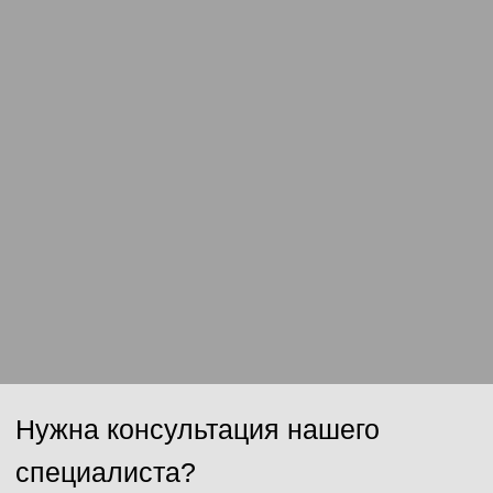
Сообщение
Отправить
Нажимая на кнопку, Вы даёте согласие на обработку персональных
данных и соглашаетесь с
политикой конфиденциальности
.