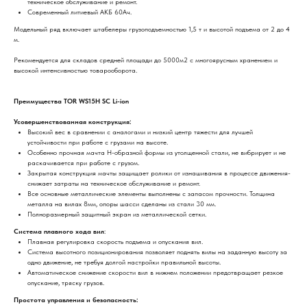
техническое обслуживание и ремонт.
Современный литиевый АКБ 60Ач.
Модельный ряд включает штабелеры грузоподъемностью 1,5 т и высотой подъема от 2 до 4
м.
Рекомендуется для складов средней площади до 5000м2 с многоярусным хранением и
высокой интенсивностью товарооборота.
Преимущества TOR WS15H SC Li-ion
Усовершенствованная конструкция:
Высокий вес в сравнении с аналогами и низкий центр тяжести для лучшей
устойчивости при работе с грузами на высоте.
Особенно прочная мачта H-образной формы из утолщенной стали, не вибрирует и не
раскачивается при работе с грузом.
Закрытая конструкция мачты защищает ролики от изнашивания в процессе движения-
снижает затраты на техническое обслуживание и ремонт.
Все основные металлические элементы выполнены с запасом прочности. Толщина
металла на вилах 8мм, опоры шасси сделаны из стали 30 мм.
Полноразмерный защитный экран из металлической сетки.
Система плавного хода вил
:
Плавная регулировка скорость подъема и опускания вил.
Система высотного позиционирования позволяет поднять вилы на заданную высоту за
одно движение, не требуя долгой настройки правильной высоты.
Автоматическое снижение скорости вил в нижнем положении предотвращает резкое
опускание, тряску грузов.
Простота управления и безопасность: