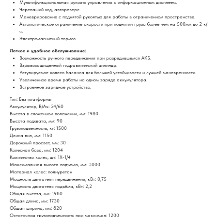
Мультифункциональная рукоять управления с информационным дисплеем.
Черепаший ход, автореверс
Маневрирование с поднятой рукоятью для работы в ограниченном пространстве.
Автоматическое ограничение скорости при поднятии груза более чем на 500мм до 2 к/
ч.
Электромагнитный тормоз.
Легкое и удобное обслуживание:
Возможность ручного передвижения при разрядившемся АКБ.
Взрывозащищенный гидравлический цилиндр.
Регулируемое колесо баланса для большей устойчивости и лучшей маневренности.
Увеличенное время работы на одном заряде аккумулятора.
Встроенное зарядное устройство.
Тип: Без платформы
Аккумулятор, В/Ач: 24/60
Высота в сложенном положении, мм: 1980
Высота подхвата, мм: 90
Грузоподъемность, кг: 1500
Длина вил, мм: 1150
Дорожный просвет, мм: 30
Колесная база, мм: 1204
Количество колес, шт: 1X-1/4
Максимальная высота подъема, мм: 3000
Материал колес: полиуретан
Мощность двигателя передвижения, кВт: 0,75
Мощность двигателя подъёма, кВт: 2,2
Общая высота, мм: 1980
Общая длина, мм: 1730
Общая ширина, мм: 820
Остаточная грузоподъемность при максимал: 1200