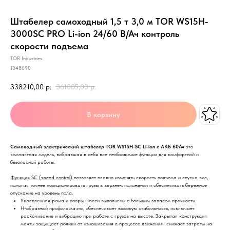
Штабелер самоходный 1,5 т 3,0 м TOR WS15H-
3000SC PRO Li-ion 24/60 В/Ач контроль
скорости подъема
TOR Industries
1048090
338210,00
р.
361885,00
р.
В корзину
Самоходный электрический штабелер TOR WS15H-SC Li-ion с АКБ 60Ач
это
компактная модель, вобравшая в себя все необходимые функции для комфортной и
безопасной работы.
Функция SC (speed control)
позволяет плавно изменять скорость подъема и спуска вил,
помогая точнее позиционировать грузы в верхнем положении и обеспечивать бережное
опускание на уровень пола.
Укрепленная рама и опоры шасси выполнены с большим запасом прочности.
Н-образный профиль мачты, обеспечивает высокую стабильность, исключает
раскачивание и вибрацию при работе с грузов на высоте. Закрытая конструкция
мачты защищает ролики от изнашивания в процессе движения- снижает затраты на