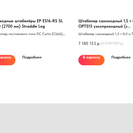
ходные штабелёры EP ES16-RS SL
Штабелер самоходный 1,5 т 
 (2700 мм) Straddle Leg
OPTS15 узкопроходный (с
поднимающейся кабиной)
ллер постоянного тока DC Curtis (США);
Штабелер самоходный 1,5 т 8,0 м
прочный прозрачный защитный экран из
узкопроходный 40 с поднимающейс
7 180 153
р.
8 759 787
р.
рбоната; Рукоятка управления FREI
ия; Система противоотката штабелера
боте на уклонах; Сдвоенные ролики на
орзину
Подробнее
В корзину
Подробнее
 Колеса ролики полиуретан; ЖК-дисплей
 приборов.
Нужна консультация наше
Оставьте заявку, наши специалисты свяжут
Ваше имя
Номер телефона
+7