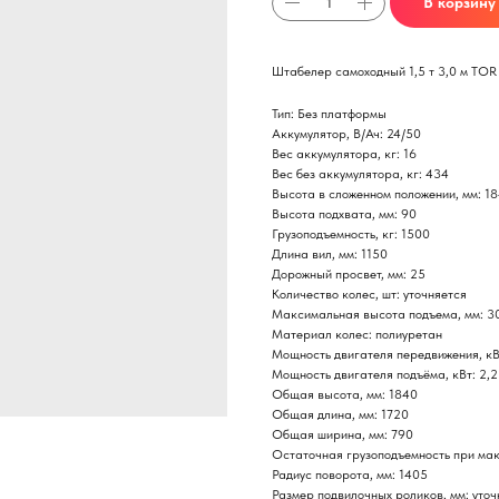
В корзину
Штабелер самоходный 1,5 т 3,0 м TO
Тип: Без платформы
Аккумулятор, В/Ач: 24/50
Вес аккумулятора, кг: 16
Вес без аккумулятора, кг: 434
Высота в сложенном положении, мм: 1
Высота подхвата, мм: 90
Грузоподъемность, кг: 1500
Длина вил, мм: 1150
Дорожный просвет, мм: 25
Количество колес, шт: уточняется
Максимальная высота подъема, мм: 3
Материал колес: полиуретан
Мощность двигателя передвижения, кВ
Мощность двигателя подъёма, кВт: 2,2
Общая высота, мм: 1840
Общая длина, мм: 1720
Общая ширина, мм: 790
Остаточная грузоподъемность при мак
Радиус поворота, мм: 1405
Размер подвилочных роликов, мм: уточ