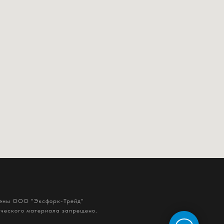
щены ООО "Эксфорк-Трейд"
ического материала запрещено.