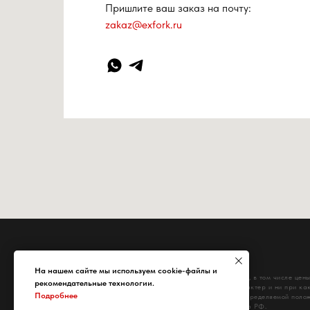
Пришлите ваш заказ на почту:
zakaz@exfork.ru
На нашем сайте мы используем cookie-файлы и
Информация на сайте, в том числе цены
рекомендательные технологии.
ознакомительный характер и ни при как
Подробнее
публичной офертой, определяемой полож
Гражданского кодекса РФ.