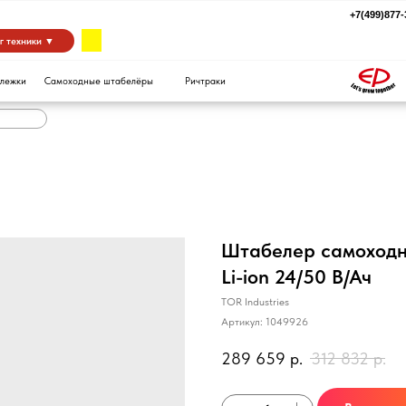
+7(499)877-39-94
za
 ▼
Самоходные штабелёры
Ричтраки
Штабелер самоходны
Li-ion 24/50 В/Ач
TOR Industries
Артикул:
1049926
289 659
р.
312 832
р.