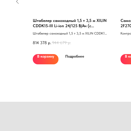
8,0 м TOR
Штабелер самоходный 1,5 т 3,5 м XILIN
Само
CDDK15-III Li-ion 24/125 В/Ач (с
2F270
-on
платформой)
TOR OPTS15
Штабелер самоходный 1,5 т 3,5 м XILIN CDDK15-
Контро
 кабиной 41
III Li-ion 24/125 В/Ач 40 с платформой 41
Ударо
814 378
р.
944 679
р.
полика
Герман
при ра
В корзину
Подробнее
В к
вилах;
панели