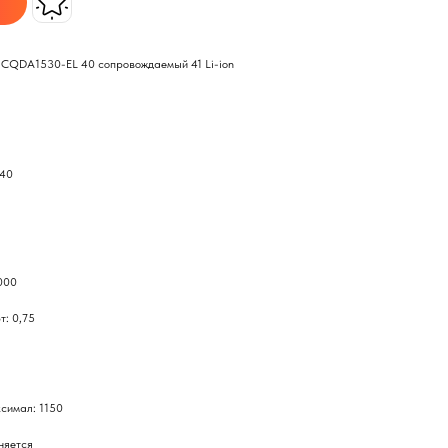
R CQDA1530-EL 40 сопровождаемый 41 Li-ion
840
000
т: 0,75
симал: 1150
няется