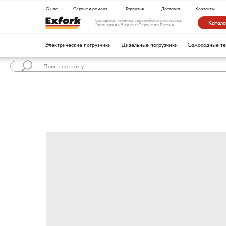
О нас
Сервис и ремонт
Гарантия
Доставка
Контакты
Складская техника Европейского качества.
Каталог техники
Гарантия до 5-ти лет. Сервис по России.
Электрические погрузчики
Дизельные погрузчики
Самоходные тележки