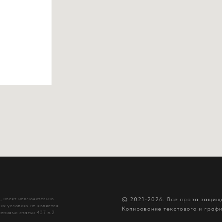
, носят исключительно
© 2021-2026. Все права защи
их условиях не является
Копирование текстового и граф
ениями статьи 437 п.2