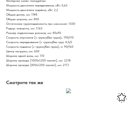
Материал колес: полиуретан
Мощность двигателя передвижения, кВт: 0,65
Мощность двигателя подъёма, кВт: 2,2
Общая длина, мм: 1748
Общая ширина, мм: 800
Остаточная грузоподъемность при максимал: 1500
Радиус поворота, мм: 1365
Размер подвилочных роликов, мм: 80х90
Скорость опускания (с грузом/без груза),: 190/110
Скорость передвижения (с грузом/без груз: 4,5/5
Скорость подъема (с грузом/без груза), м: 90/160
Центр нагрузки, мм: 600
Ширина одной вилы, мм: 170
Ширина прохода (1000х1200 паллет), мм: 2218
Ширина прохода (800х1200 паллет), мм: 2173
Смотрите так же