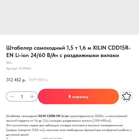
Штабелер самоходный 1,5 т 1,6 м XILIN CDD15R-
EN Li-ion 24/60 В/Ач с раздвижными вилами
Xilin
Артикул:
1039962
312 452
р.
359 320
р.
В корзину
Штабелёр самоходный
XILIN CDDR-EN
Li-ion
грузоподъемность 1500кг и максимальной
высотой подъема от 1,6 до 3,5м оснащен раздвижными вилами (300-695мм).
Это компактная модель для небольших складов отличается высокой маневренностью
(радиус поворота 1365 мм), наличием всех необходимых функций для комфортной работы и
доступной ценой.