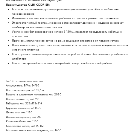
Поставляется с литиевым АКБ 24/60 В/Ач.
Преимущества
XILIN CDDR-EN:
Боковое расположение рукояти управления увеличивает угол обзора и облегчает
маневрирование
Изменяемая ширина вил позволяет работать с грузами в разных типах упаковки
Электромагнитный тормоз мгновенно останавливает движение и надежно фиксирует
штабелер на наклонных поверхностях
Увеличенное балансировочное колесо ? 150мм позволяет преодолевать небольшие
препятствия
Прочная металлическая сетка на раме защищает оператора от падения грузов
Поворотное колесо, двигатели и гидравлическая систем защищены кожухом из металла
и прочного пластика
Конструкция с низким центром тяжести и опорой на 4 точки обеспечивают устойчивость
штабелера
Кнопка экстренной остановки и аварийный реверс для безопасной работы
Тип: С раздвижными вилами
Аккумулятор, В/Ач: 24/60
Вес аккумулятора, кг: 30,4х2
Высота в сложенном положении, мм: 2090
Высота подхвата, мм: 90
Габариты, мм: 329х172х214
Грузоподъемность, кг: 1500
Длина вил, мм: 1150
Дорожный просвет, мм: 26
Колесная база, мм: 1180
Количество колес, шт: 1X-1/2
Максимальная высота подъема, мм: 1600