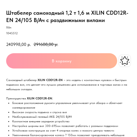
Штабелер самоходный 1,2 т 1,6 м XILIN CDD12R-
EN 24/105 В/Ач с раздвижными вилами
Xilin
1045512
240998,00
р.
291608,00
р.
В корзину
Самоходный штабелер
XILIN CDD12R-EN
– это модель с компактным кузовом и быстрым
подъемом вил, что делает его лучшим решением для использования в торговых залах и на
небольших складах.
Преимущества
XILIN CDD12R-EN:
Боковое расположение рукояти управления увеличивает угол обзора и облегчает
маневрирование
Высокая скорость подъема и спуска вил
Необслуживаемый гелевый АКБ 24/105 В/АЧ
Компактное внешнее зарядное устройство
Настройка ширины вил 300-695мм позволяет работать с разными поддонами
Устойчивая конструкция за счет 4 опорных колес и низкого центра тяжести
Увеличенное балансировочное колесо ? 150мм позволяет преодолевать небольшие