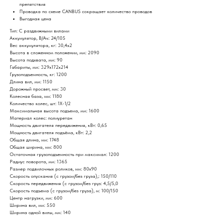
препятствия
Проводка по схеме CANBUS сокращает количество проводов
Выгодная цена
Тип: С раздвижными вилами
Аккумулятор, В/Ач: 24/105
Вес аккумулятора, кг: 30,4х2
Высота в сложенном положении, мм: 2090
Высота подхвата, мм: 90
Габариты, мм: 329x172x214
Грузоподъемность, кг: 1200
Длина вил, мм: 1150
Дорожный просвет, мм: 30
Колесная база, мм: 1180
Количество колес, шт: 1X-1/2
Максимальная высота подъема, мм: 1600
Материал колес: полиуретан
Мощность двигателя передвижения, кВт: 0,65
Мощность двигателя подъёма, кВт: 2,2
Общая длина, мм: 1748
Общая ширина, мм: 800
Остаточная грузоподъемность при максимал: 1200
Радиус поворота, мм: 1365
Размер подвилочных роликов, мм: 80х90
Скорость опускания (с грузом/без груза),: 150/110
Скорость передвижения (с грузом/без груз: 4,5/5,0
Скорость подъема (с грузом/без груза), м: 100/150
Центр нагрузки, мм: 600
Ширина вил, мм: 550
Ширина одной вилы, мм: 140