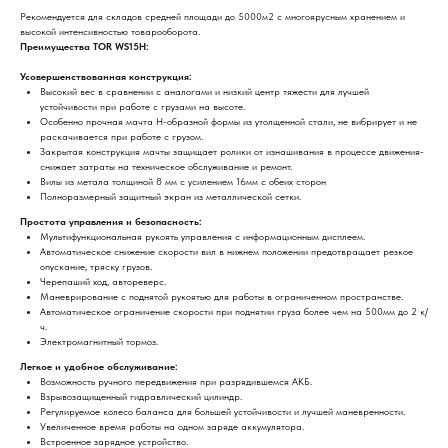
Рекомендуется для складов средней площади до 5000м2 с многоярусным хранением и
высокой интенсивностью товарооборота.
Преимущества TOR WS15H:
Усовершенствованная конструкция:
Высокий вес в сравнении с аналогами и низкий центр тяжести для лучшей
устойчивости при работе с грузами на высоте.
Особенно прочная мачта H-образной формы из утолщенной стали, не вибрирует и не
раскачивается при работе с грузом.
Закрытая конструкция мачты защищает ролики от изнашивания в процессе движения-
снижает затраты на техническое обслуживание и ремонт.
Вилы из метала толщиной 8 мм с усилением 16мм с обеих сторон
Полноразмерный защитный экран из металлической сетки.
Простота управления и безопасность:
Мультифункциональная рукоять управления с информационным дисплеем.
Автоматическое снижение скорости вил в нижнем положении предотвращает резкое
опускание, тряску грузов.
Черепаший ход, автореверс.
Маневрирование с поднятой рукоятью для работы в ограниченном пространстве.
Автоматическое ограничение скорости при поднятии груза более чем на 500мм до 2 к/
ч.
Электромагнитный тормоз.
Легкое и удобное обслуживание:
Возможность ручного передвижения при разрядившемся АКБ.
Взрывозащищенный гидравлический цилиндр.
Регулируемое колесо баланса для большей устойчивости и лучшей маневренности.
Увеличенное время работы на одном заряде аккумулятора.
Встроенное зарядное устройство.