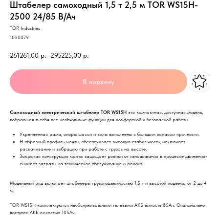
Штабелер самоходный 1,5 т 2,5 м TOR WS15H-
2500 24/85 В/Ач
TOR Industries
1050079
261261,00
р.
295225,00
р.
В корзину
Самоходный электрический штабелер TOR WS15H
это компактная, доступная модель,
вобравшая в себя все необходимые функции для комфортной и безопасной работы.
Укрепленная рама, опоры шасси и вилы выполнены с большим запасом прочности.
Н-образный профиль мачты, обеспечивает высокую стабильность, исключает
раскачивание и вибрацию при работе с грузов на высоте.
Закрытая конструкция мачты защищает ролики от изнашивания в процессе движения-
снижает затраты на техническое обслуживание и ремонт.
Модельный ряд включает штабелеры грузоподъемностью 1,5 т и высотой подъема от 2 до 4
м.
TOR WS15H комплектуются необслуживаемыми гелевыми АКБ емкость 85Ач. Опционально
доступен АКБ емкостью 105Ач.