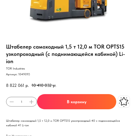
Штабелер самоходный 1,5 т 12,0 м TOR OPTS15
узкопроходный (с поднимающейся кабиной) Li-
ion
TOR Industries
Артикул:
1049093
8 822 061
р.
10 410 032
р.
В корзину
Штабелер самоходный 1,5 т 12,0 м TOR OPTS15 узкопроходный 40 с поднимающейся
кабиной 41 Li-ion
Тип: Узкопроходные