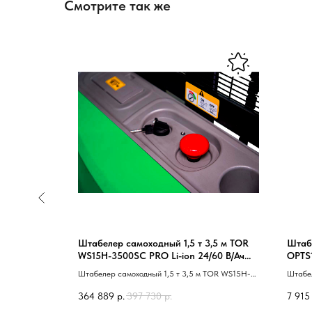
Смотрите так же
и PS16TSL
Штабелер самоходный 1,5 т 3,5 м TOR
Штабе
ного
WS15H-3500SC PRO Li-ion 24/60 В/Ач
OPTS
контроль скорости подъема
подн
уктор ZF.
Штабелер самоходный 1,5 т 3,5 м TOR WS15H-
Штабел
оллер Zapi.
3500SC Li-ion контроль скорости подъема 40
узкопр
364 889
р.
397 730
р.
7 915
сопровождаемый 41
учка