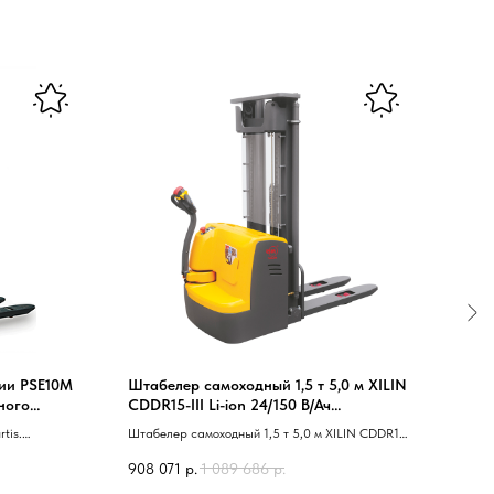
ии PSE10M
Штабелер самоходный 1,5 т 5,0 м XILIN
Штаб
ьного
CDDR15-III Li-ion 24/150 В/Ач
ES15T
(сопровождаемый)
мачт
tis.
Штабелер самоходный 1,5 т 5,0 м XILIN CDDR15-
Штабе
арея.
III Li-ion 24/150 В/Ач 40 сопровождаемый 41
ion 2
908 071
р.
1 089 686
р.
1 141
платф