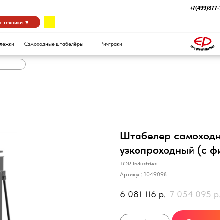
+7(499)877-39-94
za
 ▼
Самоходные штабелёры
Ричтраки
Штабелер самоходны
узкопроходный (с ф
TOR Industries
Артикул:
1049098
6 081 116
р.
7 054 095
р