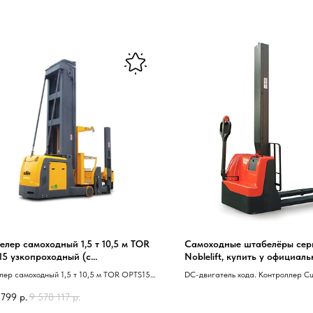
лер самоходный 1,5 т 10,5 м TOR
Самоходные штабелёры сер
15 узкопроходный (с
Noblelift, купить у официал
имающейся кабиной)
дилера
ер самоходный 1,5 т 10,5 м TOR OPTS15
DC-двигатель хода. Контроллер Cur
оходный 40 с поднимающейся кабиной 41
Необслуживаемая VRLA-AGM бат
 799
р.
9 578 117
р.
Встроенное ЗУ