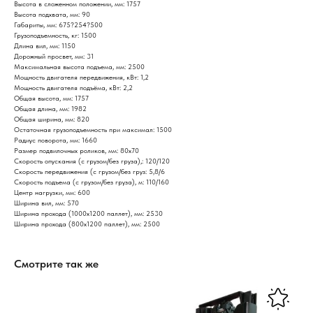
Высота в сложенном положении, мм: 1757
Высота подхвата, мм: 90
Габариты, мм: 675?254?500
Грузоподъемность, кг: 1500
Длина вил, мм: 1150
Дорожный просвет, мм: 31
Максимальная высота подъема, мм: 2500
Мощность двигателя передвижения, кВт: 1,2
Мощность двигателя подъёма, кВт: 2,2
Общая высота, мм: 1757
Общая длина, мм: 1982
Общая ширина, мм: 820
Остаточная грузоподъемность при максимал: 1500
Радиус поворота, мм: 1660
Размер подвилочных роликов, мм: 80х70
Скорость опускания (с грузом/без груза),: 120/120
Скорость передвижения (с грузом/без груз: 5,8/6
Скорость подъема (с грузом/без груза), м: 110/160
Центр нагрузки, мм: 600
Ширина вил, мм: 570
Ширина прохода (1000х1200 паллет), мм: 2530
Ширина прохода (800х1200 паллет), мм: 2500
Смотрите так же