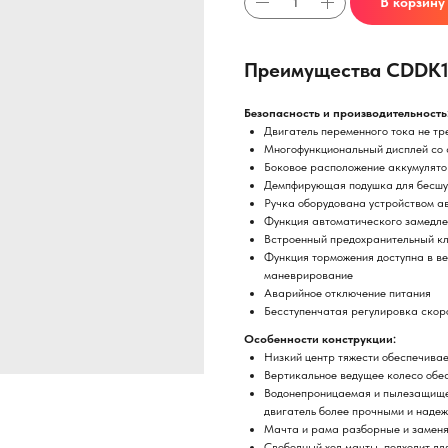
В корзину
Преимущества CDDK15
Безопасность и производительность
Двигатель переменного тока не тр
Многофункциональный дисплей со 
Боковое расположение аккумулято
Демпфирующая подушка для бесшу
Ручка оборудована устройством а
Функция автоматического замедле
Встроенный предохранительный кл
Функция торможения доступна в ве
маневрирование
Аварийное отключение питания
Бесступенчатая регулировка скор
Особенности конструкции:
Низкий центр тяжести обеспечивае
Вертикальное ведущее колесо обе
Водонепроницаемая и пылезащищен
двигатель более прочными и наде
Мачта и рама разборные и замен
Свободный ход мачты, подходит дл