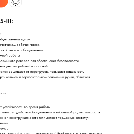
-III:
:
ебует замены щеток
счетчиком рабочих часов
ра облегчает обслуживание
мной работы
варийного реверса для обеспечения безопасности
ния делает работу безопасной
апан защищает от перегрузок, повышает надежность
ртикальном и горизонтальном положении ручки, облегчая
ости
т устойчивость во время работы
спечивает удобство обслуживания и небольшой радиус поворота
ная конструкция двигателя делает тормозную систему и
жными
яемые
я помещений с низкими потолками. (Штабелер с высотой подъема