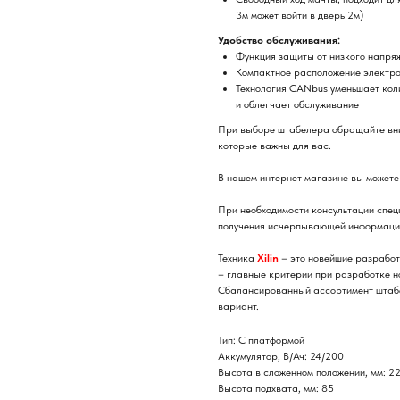
3м может войти в дверь 2м)
Удобство обслуживания:
Функция защиты от низкого напря
Компактное расположение электро
Технология CANbus уменьшает кол
и облегчает обслуживание
При выборе штабелера обращайте вни
которые важны для вас.
В нашем интернет магазине вы можете
При необходимости консультации специ
получения исчерпывающей информации
Техника
Xilin
– это новейшие разработк
– главные критерии при разработке н
Сбалансированный ассортимент шта
вариант.
Тип: С платформой
Аккумулятор, В/Ач: 24/200
Высота в сложенном положении, мм: 2
Высота подхвата, мм: 85