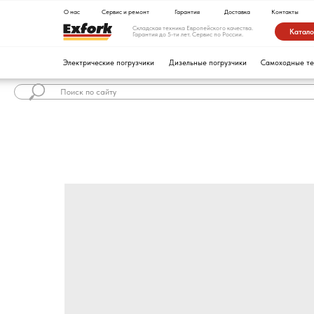
О нас
Сервис и ремонт
Гарантия
Доставка
Контакты
Складская техника Европейского качества.
Каталог техники
Гарантия до 5-ти лет. Сервис по России.
Электрические погрузчики
Дизельные погрузчики
Самоходные тележки