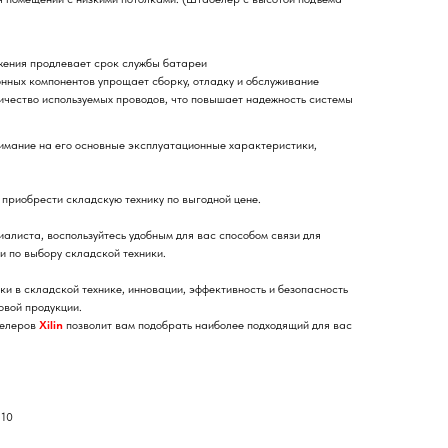
жения продлевает срок службы батареи
нных компонентов упрощает сборку, отладку и обслуживание
ичество используемых проводов, что повышает надежность системы
мание на его основные эксплуатационные характеристики,
 приобрести складскую технику по выгодной цене.
алиста, воспользуйтесь удобным для вас способом связи для
 по выбору складской техники.
и в складской технике, инновации, эффективность и безопасность
овой продукции.
белеров
Xilin
позволит вам подобрать наиболее подходящий для вас
210