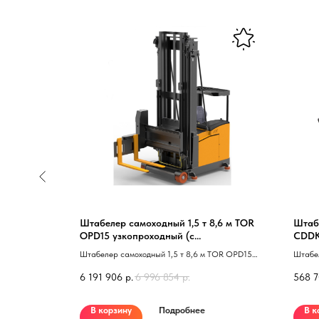
,0 м XILIN
Штабелер самоходный 1,5 т 8,6 м TOR
Штабе
OPD15 узкопроходный (с
CDDK1
фиксированной кабиной)
XILIN CDD10R-
Штабелер самоходный 1,5 т 8,6 м TOR OPD15
Штабел
узкопроходный 40 с фиксированной кабиной 41
III 24
6 191 906
р.
6 996 854
р.
568 
В корзину
Подробнее
В к