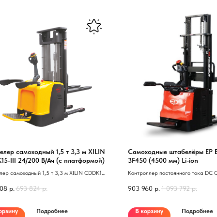
лер самоходный 1,5 т 3,3 м XILIN
Самоходные штабелёры EP 
5-III 24/200 В/Ач (с платформой)
3F450 (4500 мм) Li-ion
ер самоходный 1,5 т 3,3 м XILIN CDDK15-
Контроллер постоянного тока DC C
/200 В/Ач 40 с платформой 41
Ударопрочный прозрачный защитн
708
р.
693 824
р.
903 960
р.
1 093 792
р.
поликарбоната; Рукоятка управлен
Германия; Система противоотката
при работе на уклонах; Сдвоенные
Нужна консультация наше
орзину
Подробнее
В корзину
Подробнее
вилах; Колеса ролики полиуретан;