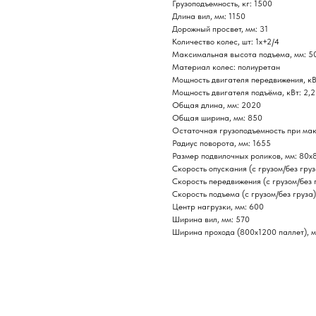
Грузоподъемность, кг: 1500
Длина вил, мм: 1150
Дорожный просвет, мм: 31
Количество колес, шт: 1х+2/4
Максимальная высота подъема, мм: 5
Материал колес: полиуретан
Мощность двигателя передвижения, кВт
Мощность двигателя подъёма, кВт: 2,2
Общая длина, мм: 2020
Общая ширина, мм: 850
Остаточная грузоподъемность при ма
Радиус поворота, мм: 1655
Размер подвилочных роликов, мм: 80х
Скорость опускания (с грузом/без груз
Скорость передвижения (с грузом/без г
Скорость подъема (с грузом/без груза)
Центр нагрузки, мм: 600
Ширина вил, мм: 570
Ширина прохода (800х1200 паллет), м