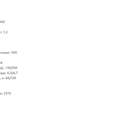
000
: 1,2
ксимал: 500
84
а),: 130/100
руз: 6,5/6,7
, м: 60/130
м: 2515