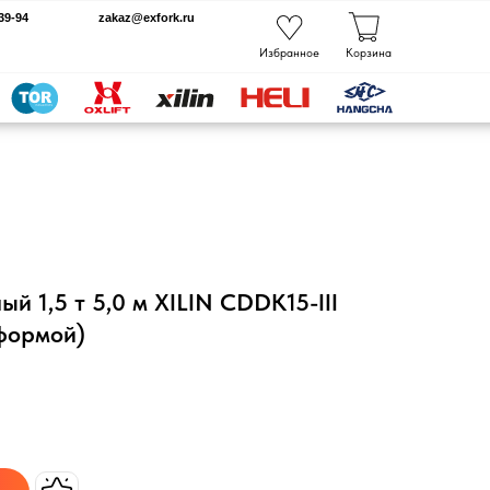
kaz@exfork.ru
Избранное
Корзина
 1,5 т 5,0 м XILIN CDDK15-III
тформой)