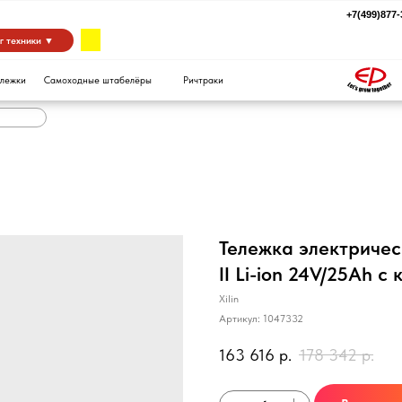
+7(499)877-39-94
za
 ▼
Самоходные штабелёры
Ричтраки
Тележка электричес
II Li-ion 24V/25Ah 
Xilin
Артикул:
1047332
163 616
р.
178 342
р.