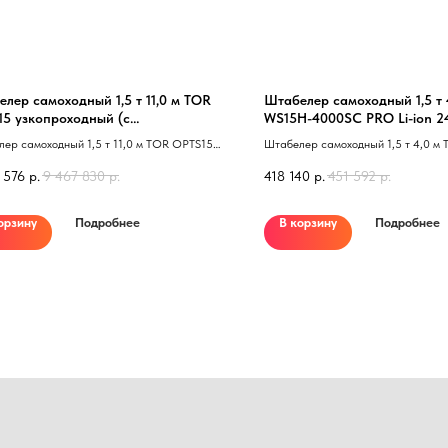
лер самоходный 1,5 т 11,0 м TOR
Штабелер самоходный 1,5 т 
15 узкопроходный (с
WS15H-4000SC PRO Li-ion 24
имающейся кабиной) Li-ion
контроль скорости подъема
ер самоходный 1,5 т 11,0 м TOR OPTS15
Штабелер самоходный 1,5 т 4,0 м
оходный 40 с поднимающейся кабиной 41
4000SC Li-ion контроль скорости 
 576
р.
9 467 830
р.
418 140
р.
451 592
р.
сопровождаемый 41
орзину
Подробнее
В корзину
Подробнее
Нужна консультация наше
Оставьте заявку, наши специалисты свяжут
Ваше имя
Номер телефона
+7
Сообщение