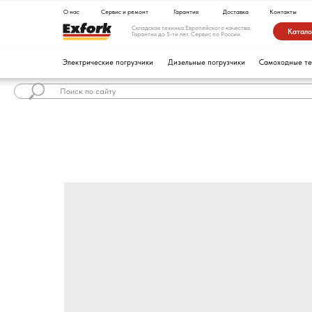
О нас
Сервис и ремонт
Гарантия
Доставка
Контакты
Складская техника Европейского качества.
Каталог техники
Гарантия до 5-ти лет. Сервис по России.
Электрические погрузчики
Дизельные погрузчики
Самоходные тележки