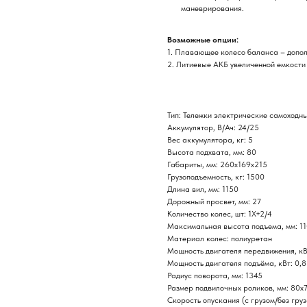
маневрирования.
Возможные опции:
1. Плавающее колесо баланса – допол
2. Литиевые АКБ увеличенной емкости 
Тип: Тележки электрические самоходн
Аккумулятор, В/Ач: 24/25
Вес аккумулятора, кг: 5
Высота подхвата, мм: 80
Габариты, мм: 260х169х215
Грузоподъемность, кг: 1500
Длина вил, мм: 1150
Дорожный просвет, мм: 27
Количество колес, шт: 1X+2/4
Максимальная высота подъема, мм: 1
Материал колес: полиуретан
Мощность двигателя передвижения, кВ
Мощность двигателя подъёма, кВт: 0,8
Радиус поворота, мм: 1345
Размер подвилочных роликов, мм: 80x
Скорость опускания (с грузом/без груз