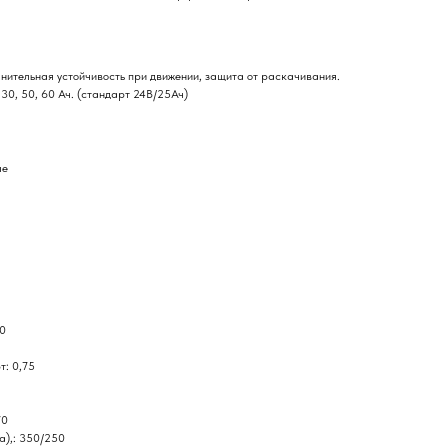
нительная устойчивость при движении, защита от раскачивания.
30, 50, 60 Ач. (стандарт 24В/25Ач)
ые
10
т: 0,75
70
а),: 350/250