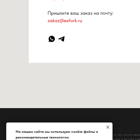
Пришлите ваш заказ на почту:
zakaz@exfork.ru
На нашем сайте мы используем cookie-файлы и
Информация на сайте, в том числе цены
рекомендательные технологии.
ознакомительный характер и ни при как