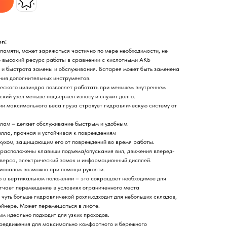
on:
памяти, может заряжаться частично по мере необходимости, не
е высокий ресурс работы в сравнении с кислотными АКБ
 и быстрота замены и обслуживания. Батарея может быть заменена
ания дополнительных инструментов.
еского цилиндра позволяет работать при меньшем внутреннем
ский узел меньше подвержен износу и служит долго.
и максимального веса груза страхует гидравлическую систему от
злам – делает обслуживание быстрым и удобным.
лла, прочная и устойчивая к повреждениям
ожухом, защищающим его от повреждений во время работы.
 расположены клавиши подъема/опускания вил, движения вперед-
верса, электрический замок и информационный дисплей.
ионалом возможно при помощи рукояти.
ю в вертикальном положении – это сокращает необходимое для
гчает перемещение в условиях ограниченного места
чуть больше гидравличекой рохли.одходит для небольших складов,
ейнере. Может перемещаться в лифте.
м идеально подходит для узких проходов.
редвижения для максимально комфортного и бережного