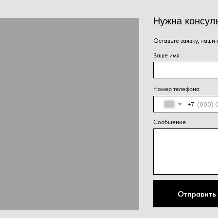
Нажима
Отправить
персон
конфид