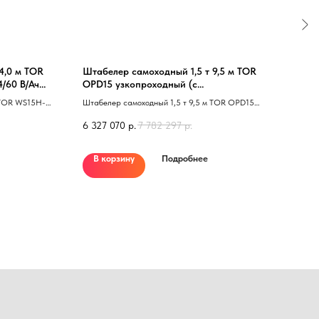
4,0 м TOR
Штабелер самоходный 1,5 т 9,5 м TOR
Само
/60 В/Ач
OPD15 узкопроходный (с
AX 1
фиксированной кабиной) Li-ion
 TOR WS15H-
Штабелер самоходный 1,5 т 9,5 м TOR OPD15
подъема 40
узкопроходный 40 с фиксированной кабиной 41
6 327 070
р.
7 782 297
р.
772 
Li-ion
В корзину
Подробнее
В 
го специалиста?
ся с вами и ответят на все вопросы
Ваш email