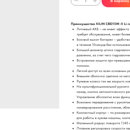
В корзину
Преимущества XILIN CBD15W-II Li-i
Литиевый АКБ – не имеет эффекта 
требует обслуживания, имеет боле
Боковой выкат батареи – удобство
в течение 10секунд без использов
Большой диаметр штока гидравлич
давлении, за счет чего гидравличе
Встроенная защита при превышени
поломок.
Легкий доступ ко всем основным у
Внешняя оболочка сделана из мета
Рулевое колесо так же закрыто к
На мультифункциональной рукояти
назад, кнопка автоматического ре
Управление абсолютно всем функц
Возможно передвижение с рукоять
маневрирования расстояние, обле
Компактный корпус – по размерам 
для работы в кузове машины, конт
Маленький радиус поворота 1345 м
Плавное регулировка скорости пе