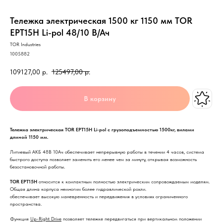
Тележка электрическая 1500 кг 1150 мм TOR
EPT15H Li-pol 48/10 В/Ач
TOR Industries
1005882
109127,00
р.
125497,00
р.
В корзину
Тележка электрическая TOR EPT15H Li-pol
с грузоподъемностью 1500кг, вилами
длиной 1150 мм.
Литиевый АКБ 48В 10Ач обеспечивает непрерывную работы в течении 4 часов, система
быстрого доступа позволяет заменить его менее чем за минуту, открывая возможность
безостановочной работы.
TOR EPT15H
относится к компактным полностью электрическим сопровождаемым моделям.
Общая длина корпуса немногим более гидравлической рохли.
обеспечивает высокую маневренность и передвижения в условиях ограниченного
пространства.
Функция
Up-Right Drive
позволяет тележке передвигаться при вертикальном положении