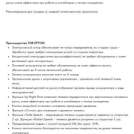
ручки, очень эффективна при работе в контейнерах и тесных помещениях.
Рекомендована для складов со средней интенсивностью грузопотока.
Преимущества TOR EPT15H:
Электрический мотор обеспечивает не только передвижение, но и подъем груза –
обработка груза требует минимальных усилий со стороны оператора.
Бесщеточный электродвигатель высокоэффективный, не требует обслуживания и имеет
длительный срок эксплуатации.
Литиевый аккумулятор не требует обслуживания, не имеет эффекта памяти,
обеспечивает до 4 часов автономной работы.
Замена аккумулятора занимает всего за 6 секунд.
Эргономичная ручка с интуитивным управлением - управлять этой тележкой очень
легко.
Информативный дисплей на ручке отображает уровень заряда аккумулятора и коды
неисправностей.
Функция Up-Right Drive позволяет тележке передвигаться при вертикальном положении
ручки, очень эффективна при работе в контейнерах и тесных помещениях.
Кнопка аварийной остановки мгновенно прекращает движение.
Функция «Сигнал» для оповещает о движении тележки.
Функция «Turtle Speed» - перемещения тележки осуществляется медленно со скоростью
2 м/с. Функция «Rabbit Speed» - тележка движется ускоренно со скоростью 5 м/с.
Преодолеваемый подъем с полной нагрузкой 6%, без груза- 20%.
Колеса автоматически блокируются на наклонных поверхностях, не давая тележке
скатываться.