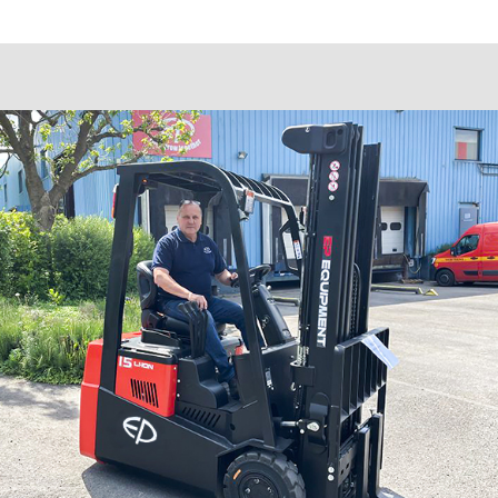
Номер телефона
+7
Ваш email
Сообщение
Отправить
Нажимая на кнопку, Вы даёте согласие на обработку персональных
данных и соглашаетесь с
политикой конфиденциальности
.