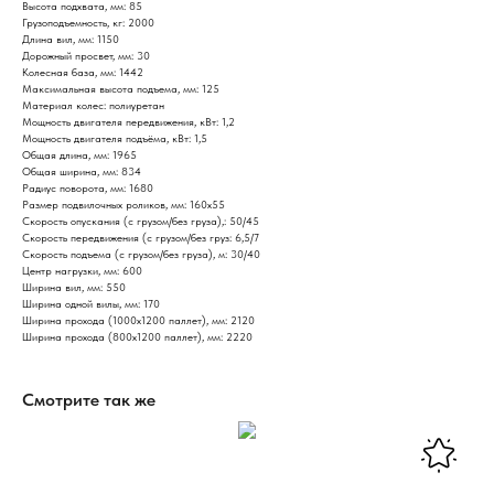
Высота подхвата, мм: 85
Грузоподъемность, кг: 2000
Длина вил, мм: 1150
Дорожный просвет, мм: 30
Колесная база, мм: 1442
Максимальная высота подъема, мм: 125
Материал колес: полиуретан
Мощность двигателя передвижения, кВт: 1,2
Мощность двигателя подъёма, кВт: 1,5
Общая длина, мм: 1965
Общая ширина, мм: 834
Радиус поворота, мм: 1680
Размер подвилочных роликов, мм: 160х55
Скорость опускания (с грузом/без груза),: 50/45
Скорость передвижения (с грузом/без груз: 6,5/7
Скорость подъема (с грузом/без груза), м: 30/40
Центр нагрузки, мм: 600
Ширина вил, мм: 550
Ширина одной вилы, мм: 170
Ширина прохода (1000х1200 паллет), мм: 2120
Ширина прохода (800х1200 паллет), мм: 2220
Смотрите так же