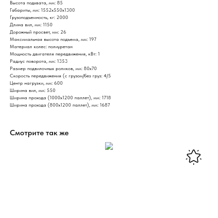
Высота подхвата, мм: 85
Габариты, мм: 1552x550x1300
Грузоподъемность, кг: 2000
Длина вил, мм: 1150
Дорожный просвет, мм: 26
Максимальная высота подъема, мм: 197
Материал колес: полиуретан
Мощность двигателя передвижения, кВт: 1
Радиус поворота, мм: 1353
Размер подвилочных роликов, мм: 80x70
Скорость передвижения (с грузом/без груз: 4/5
Центр нагрузки, мм: 600
Ширина вил, мм: 550
Ширина прохода (1000х1200 паллет), мм: 1718
Ширина прохода (800х1200 паллет), мм: 1687
Смотрите так же