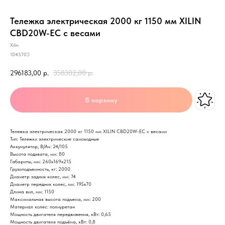
Тележка электрическая 2000 кг 1150 мм XILIN
CBD20W-EC с весами
Xilin
1045703
296183,00
р.
358382,00
р.
В корзину
Тележка электрическая 2000 кг 1150 мм XILIN CBD20W-EC с весами
Тип: Тележки электрические самоходные
Аккумулятор, В/Ач: 24/105
Высота подхвата, мм: 80
Габариты, мм: 260х169х215
Грузоподъемность, кг: 2000
Диаметр задних колес, мм: 74
Диаметр передних колес, мм: 195х70
Длина вил, мм: 1150
Максимальная высота подъема, мм: 200
Материал колес: полиуретан
Мощность двигателя передвижения, кВт: 0,65
Мощность двигателя подъёма, кВт: 0,8