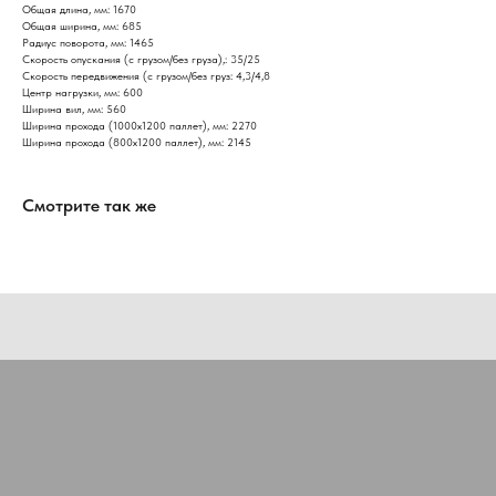
Общая длина, мм: 1670
Общая ширина, мм: 685
Радиус поворота, мм: 1465
Скорость опускания (с грузом/без груза),: 35/25
Скорость передвижения (с грузом/без груз: 4,3/4,8
Центр нагрузки, мм: 600
Ширина вил, мм: 560
Ширина прохода (1000х1200 паллет), мм: 2270
Ширина прохода (800х1200 паллет), мм: 2145
Смотрите так же
Нужна консультация нашего
специалиста?
Оставьте заявку, наши специалисты свяжутся с вами
и ответят на все вопросы
Ваше имя