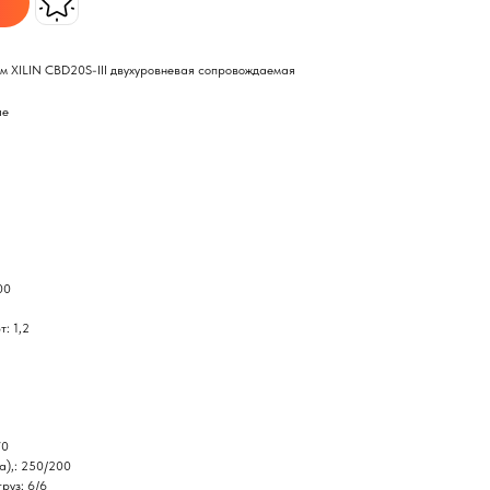
м XILIN CBD20S-III двухуровневая сопровождаемая
ые
00
: 1,2
70
а),: 250/200
руз: 6/6