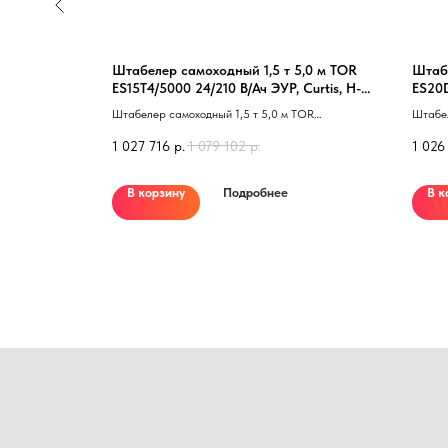
ES20-20RAS
Штабелер самоходный 1,5 т 5,0 м TOR
Штабе
свободным
ES15T4/5000 24/210 В/Ач ЭУР, Curtis, H-
ES20D
мачта (с платформой)
(с пл
rtis (США);
Штабелер самоходный 1,5 т 5,0 м TOR
Штабел
й экран из
ES15T4/5000 24/210 В/Ач 40 с платформой 41
24/210
1 027 716
р.
1 079 102
р.
1 026
ия FREI
 штабелера
ролики на
В корзину
Подробнее
В к
 ЖК-дисплей
оты; half
 ограждения