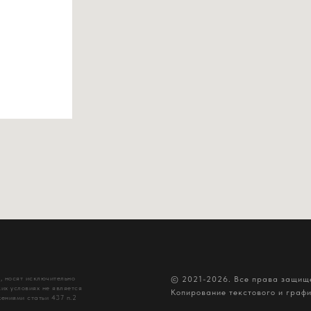
, носят исключительно
© 2021-2026. Все права защи
их условиях не является
Копирование текстового и граф
ениями статьи 437 п.2