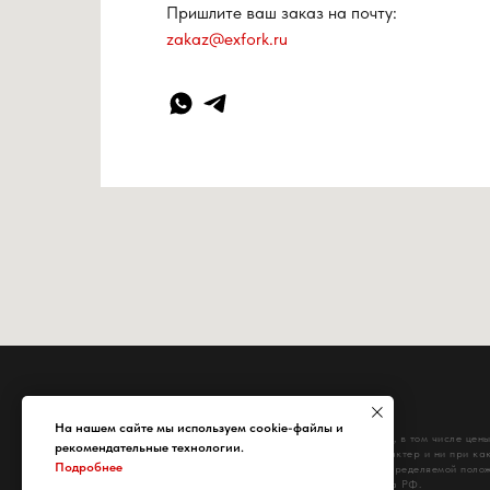
Пришлите ваш заказ на почту:
zakaz@exfork.ru
На нашем сайте мы используем cookie-файлы и
Информация на сайте, в том числе цены
рекомендательные технологии.
ознакомительный характер и ни при как
Подробнее
публичной офертой, определяемой полож
Гражданского кодекса РФ.