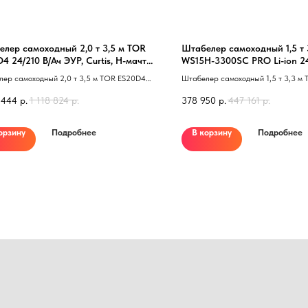
лер самоходный 2,0 т 3,5 м TOR
Штабелер самоходный 1,5 т 
4 24/210 В/Ач ЭУР, Curtis, H-мачта
WS15H-3300SC PRO Li-ion 24
атформой)
контроль скорости подъема
ер самоходный 2,0 т 3,5 м TOR ES20D4
Штабелер самоходный 1,5 т 3,3 м
 В/Ач 40 с платформой 41
3300SC Li-ion 24/100 В/Ач контро
 444
р.
1 118 824
р.
378 950
р.
447 161
р.
подъема
орзину
Подробнее
В корзину
Подробнее
Нужна консультация наше
Оставьте заявку, наши специалисты свяжут
Ваше имя
Номер телефона
+7