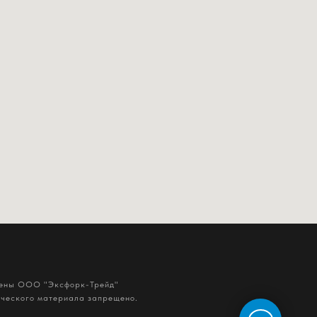
щены ООО "Эксфорк-Трейд"
ического материала запрещено.