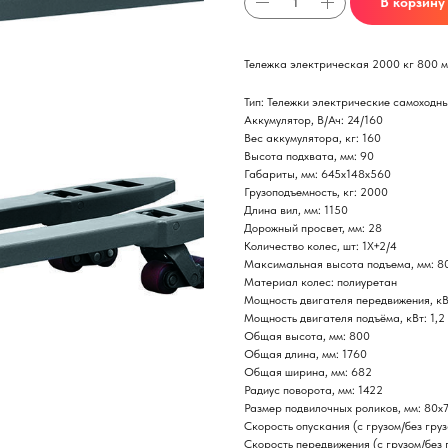
В корзину
Тележка электрическая 2000 кг 800 м
Тип: Тележки электрические самоходн
Аккумулятор, В/Ач: 24/160
Вес аккумулятора, кг: 160
Высота подхвата, мм: 90
Габариты, мм: 645x148x560
Грузоподъемность, кг: 2000
Длина вил, мм: 1150
Дорожный просвет, мм: 28
Количество колес, шт: 1X+2/4
Максимальная высота подъема, мм: 8
Материал колес: полиуретан
Мощность двигателя передвижения, кВт
Мощность двигателя подъёма, кВт: 1,2
Общая высота, мм: 800
Общая длина, мм: 1760
Общая ширина, мм: 682
Радиус поворота, мм: 1422
Размер подвилочных роликов, мм: 80х
Скорость опускания (с грузом/без груз
Скорость передвижения (с грузом/без г