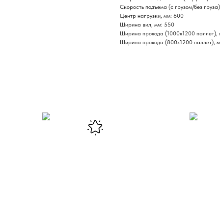
Скорость подъема (с грузом/без груза)
Центр нагрузки, мм: 600
Ширина вил, мм: 550
Ширина прохода (1000х1200 паллет), 
Ширина прохода (800х1200 паллет), 