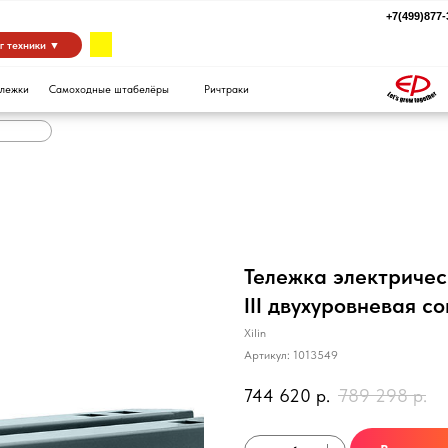
+7(499)877-39-94
za
 ▼
Самоходные штабелёры
Ричтраки
Тележка электричес
III двухуровневая 
Xilin
Артикул:
1013549
744 620
р.
789 298
р.