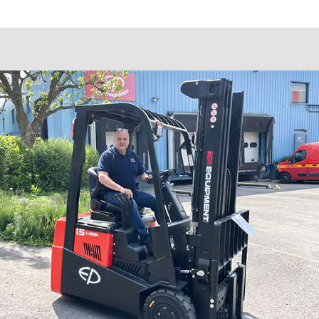
Номер телефона
+7
Ваш email
Сообщение
Отправить
Нажимая на кнопку, Вы даёте согласие на обработку персональных
данных и соглашаетесь с
политикой конфиденциальности
.