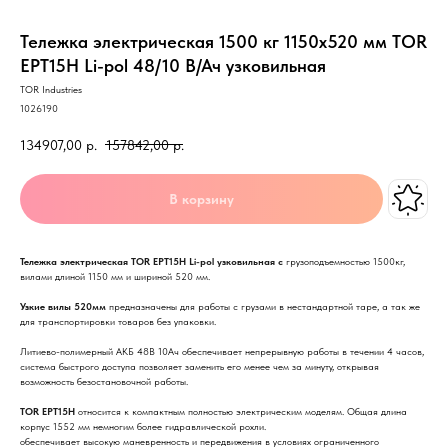
Тележка электрическая 1500 кг 1150х520 мм TOR
EPT15H Li-pol 48/10 В/Ач узковильная
TOR Industries
1026190
134907,00
р.
157842,00
р.
В корзину
Тележка электрическая TOR EPT15H Li-pol узковильная с
грузоподъемностью 1500кг,
вилами длиной 1150 мм и шириной 520 мм.
Узкие вилы 520мм
предназначены для работы с грузами в нестандартной таре, а так же
для транспортировки товаров без упаковки.
Литиево-полимерный АКБ 48В 10Ач обеспечивает непрерывную работы в течении 4 часов,
система быстрого доступа позволяет заменить его менее чем за минуту, открывая
возможность безостановочной работы.
TOR EPT15H
относится к компактным полностью электрическим моделям. Общая длина
корпус 1552 мм немногим более гидравлической рохли.
обеспечивает высокую маневренность и передвижения в условиях ограниченного