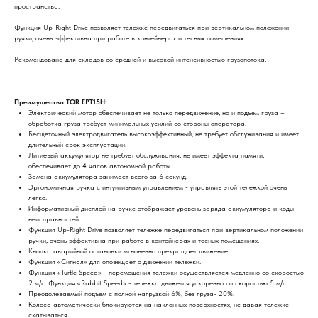
пространства.
Функция
Up-Right Drive
позволяет тележке передвигаться при вертикальном положении
ручки, очень эффективна при работе в контейнерах и тесных помещениях.
Рекомендована для складов со средней и высокой интенсивностью грузопотока.
Преимущества TOR EPT15H:
Электрический мотор обеспечивает не только передвижение, но и подъем груза –
обработка груза требует минимальных усилий со стороны оператора.
Бесщеточный электродвигатель высокоэффективный, не требует обслуживания и имеет
длительный срок эксплуатации.
Литиевый аккумулятор не требует обслуживания, не имеет эффекта памяти,
обеспечивает до 4 часов автономной работы.
Замена аккумулятора занимает всего за 6 секунд.
Эргономичная ручка с интуитивным управлением - управлять этой тележкой очень
легко.
Информативный дисплей на ручке отображает уровень заряда аккумулятора и коды
неисправностей.
Функция Up-Right Drive позволяет тележке передвигаться при вертикальном положении
ручки, очень эффективна при работе в контейнерах и тесных помещениях.
Кнопка аварийной остановки мгновенно прекращает движение.
Функция «Сигнал» для оповещает о движении тележки.
Функция «Turtle Speed» - перемещения тележки осуществляется медленно со скоростью
2 м/с. Функция «Rabbit Speed» - тележка движется ускоренно со скоростью 5 м/с.
Преодолеваемый подъем с полной нагрузкой 6%, без груза- 20%.
Колеса автоматически блокируются на наклонных поверхностях, не давая тележке
скатываться.