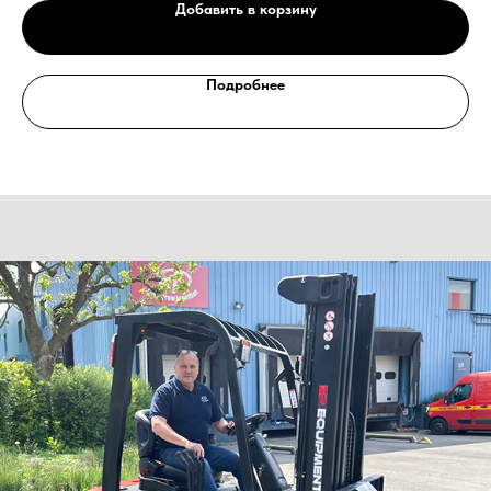
Добавить в корзину
Оставьте заявку, наши специалисты свяжутся с вами
и ответят на все вопросы
Ваше имя
Подробнее
Номер телефона
+7
Ваш email
Сообщение
Отправить
Нажимая на кнопку, Вы даёте согласие на обработку персональных