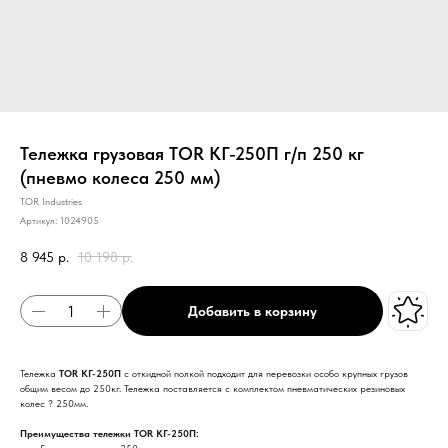
Тележка грузовая TOR КГ-250П г/п 250 кг
(пневмо колеса 250 мм)
TOR Industries
Артикул:
1024905
8 945
р.
10 198
р.
Добавить в корзину
Тележка
TOR КГ-250П
с откидной полкой подходит для перевозки особо крупных грузов
общим весом до 250кг. Тележка поставляется с комплектом пневматических резиновых
колес ? 250мм.
Преимущества тележки TOR КГ-250П: