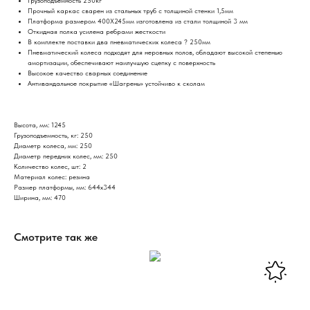
Грузоподъемность 250кг
Прочный каркас сварен из стальных труб с толщиной стенки 1,5мм
Платформа размером 400Х245мм изготовлена из стали толщиной 3 мм
Откидная полка усилена ребрами жесткости
В комплекте поставки два пневматических колеса ? 250мм
Пневматический колеса подходят для неровных полов, обладают высокой степенью
амортизации, обеспечивают наилучшую сцепку с поверхность
Высокое качество сварных соединение
Антивандальное покрытие «Шагрень» устойчиво к сколам
Высота, мм: 1245
Грузоподъемность, кг: 250
Диаметр колеса, мм: 250
Диаметр передних колес, мм: 250
Количество колес, шт: 2
Материал колес: резина
Размер платформы, мм: 644х344
Ширина, мм: 470
Смотрите так же