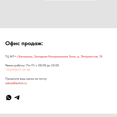
Офис продаж:
ТЦ М7+
г.Балашиха, Западная Коммунальная Зона, ш. Энтузиастов, 1Б
Режим работы: Пн-Пт с 08:00 до 20:00
+7(499)877-39-94
Пришлите ваш заказ на почту:
zakaz@exfork.ru