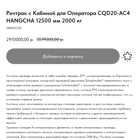
Ричтрак с Кабиной для Оператора CQD20-AC4
HANGCHA 12500 мм 2000 кг
HANGCHA
2910000,00
р.
3579300,00
р.
Добавить в корзину
Система привода включает в себя коробку передач ZF®, импортированную из Германии в
оригинальной упаковке, импортный приводной двигатель Schabmuller® переменного тока и
электродвигатель рулевого управления Schabmuller® с отличной производительностью, а
также систему привода, двигатель переменного тока, систему EPS (электроусилитель
рулевого управления) и электромагнитную тормозную систему той же конфигурации, что и у
остальных лидеров рынка.
Система мачт изготовлена из импортных стальных швеллеров, а для системы каретки
применена новая оптимизированная конструкция, которая полностью устраняет проблему
тряски (вибрации) и большого зазора, которые встречаются у других производителей,
эффективно улучшает остаточную грузоподъемность и увеличивает грузоподъемность на
высоте.
Грузовик оснащен 4 контроллерами движения, а также контроллером привода,
контроллером масляного насоса, контроллером рулевого управления и контроллером
клапанов. Все контроллеры взаимодействуют по системе CAN-Bus. Ричтрак оснащен