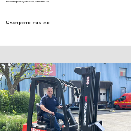
водонепроницаемыми разъемами.
Смотрите так же
Нужна консультация нашего
специалиста?
Оставьте заявку, наши специалисты свяжутся с вами
и ответят на все вопросы
Ваше имя
Номер телефона
+7
Ваш email