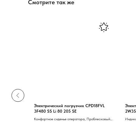
Смотрите так же
L203P
Электрический погрузчик CPD18FVL
Элект
3F480 SS Li 80 205 SE
2W35
сное с
Комфортное сиденье оператора, Проблесковый
Индика
сировочный
маячек, Рабочее LED освещение, Зуммер заднего
датчик
ED освещение
хода, Один тяговый мотор
палец,
оворотники,
перед,