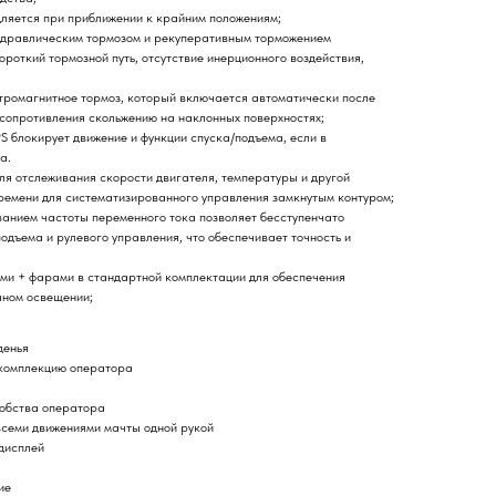
ляется при приближении к крайним положениям;
идравлическим тормозом и рекуперативным торможением
ороткий тормозной путь, отсутствие инерционного воздействия,
тромагнитное тормоз, который включается автоматически после
 сопротивления скольжению на наклонных поверхностях;
 блокирует движение и функции спуска/подъема, если в
а.
ля отслеживания скорости двигателя, температуры и другой
ремени для систематизированного управления замкнутым контуром;
ванием частоты переменного тока позволяет бесступенчато
одъема и рулевого управления, что обеспечивает точность и
и + фарами в стандартной комплектации для обеспечения
чном освещении;
денья
 комплекцию оператора
добства оператора
всеми движениями мачты одной рукой
дисплей
ие