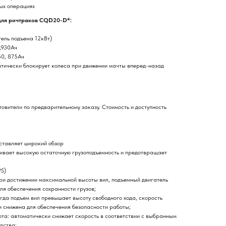
ых операциях
для ричтраков CQD20-D*:
ель подъема 12кВт)
,930Ач
50, 875Ач
тически блокирует колеса при движении мачты вперед-назад
товители по предварительному заказу. Стоимость и доступность
ставляет широкий обзор
вает высокую остаточную грузоподъемность и предотвращает
PS)
ри достижении максимальной высоты вил, подъемный двигатель
ля обеспечения сохранности грузов;
гда подъем вил превышает высоту свободного хода, скорость
и снижена для обеспечения безопасности работы;
та: автоматически снижает скорость в соответствии с выбранным
дства;