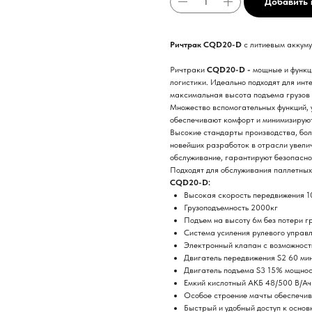
Добавить 
Ричтрак CQD20-D
с литиевым аккуму
Ричтраки
CQD20-D -
мощные и функц
логистики. Идеально подходят для инт
максимальная высота подъема грузов 
Множество вспомогательных функций, 
обеспечивают комфорт и минимизируют
Высокие стандарты производства, бол
новейших разработок в отрасли увели
обслуживание, гарантируют безопаснос
Подходят для обслуживания паллетных
CQD20-D:
Высокая скорость передвижения 10,
Грузоподъемность 2000кг
Подъем на высоту 6м без потери г
Система усиления рулевого управл
Электронный клапан с возможност
Двигатель передвижения S2 60 ми
Двигатель подъема S3 15% мощнос
Емкий кислотный АКБ 48/500 В/Ач
Особое строение мачты обеспечив
Быстрый и удобный доступ к основ