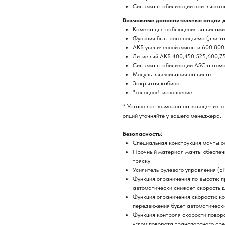
Система стабилизации при высотн
Возможные дополнительные опции 
Камера для наблюдения за вилами
Функция быстрого подъема (двигат
АКБ увеличенной емкости 600,800
Литиевый АКБ 400,450,525,600,7
Система стабилизации ASC автома
Модуль взвешивания на вилах
Закрытая кабина
"холодное" исполнение
* Установка возможна на заводе- изго
опций уточняйте у вашего менеджера.
Безопасность:
Специальная конструкция мачты о
Прочный материал мачты обеспечи
тряску
Усилитель рулевого управления (E
Функция ограничения по высоте: п
автоматически снижает скорость д
Функция ограничения скорости: ко
передвижения будет автоматическ
Функция контроля скорости поворо
углом поворота транспортного сре