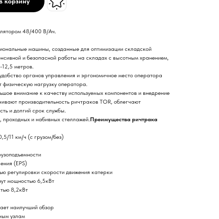
в корзину
лятором 48/400 В/Ач.
иональные машины, созданные для оптимизации складской
енсивной и безопасной работы на складах с высотным хранением,
-12,5 метров.
удобство органов управления и эргономичное место оператора
 физическую нагрузку оператора.
ьшое внимание к качеству используемых компонентов и внедрение
чивают производительность ричтраков ТОR, облегчают
ть и долгий срок службы.
, проходных и набивных стеллажей.
Преимущества ричтрака
5/11 км/ч (с грузом/без)
рузоподъемности
ения (EPS)
ью регулировки скорости движения катерки
нут мощностью 6,5кВт
тью 8,2кВт
ает наилучший обзор
ным узлам