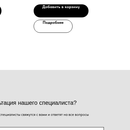
Зеркало заднего вида, Сигнал заднего хода,
Добавить в корзину
го специалиста?
Система OPS, USB разъём, Телематика (Система
дистанционного контроля), Крыша закаленное
ся с вами и ответят на все вопросы
стекло.
Подробнее
Ваш email
я на кнопку, Вы даёте согласие на обработку
альных данных и соглашаетесь с
политикой
енциальности
.