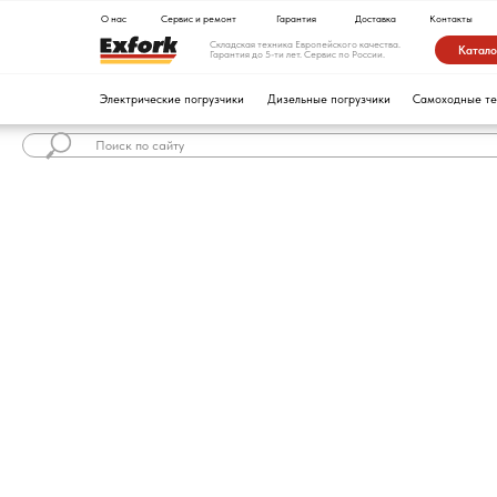
О нас
Сервис и ремонт
Гарантия
Доставка
Контакты
Складская техника Европейского качества.
Каталог техники
Гарантия до 5-ти лет. Сервис по России.
Электрические погрузчики
Дизельные погрузчики
Самоходные тележки