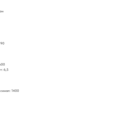
там
590
600
т: 6,5
ксимал: 1400