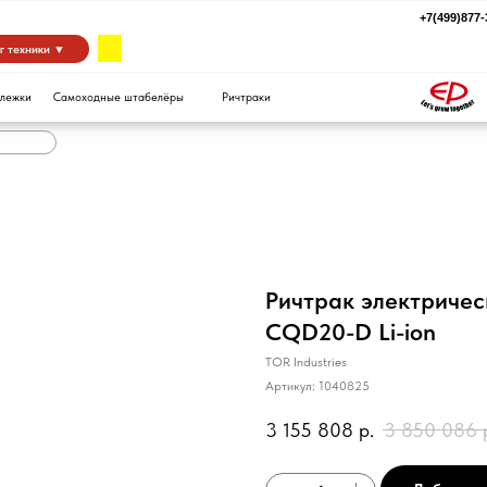
+7(499)877-39-94
za
 ▼
Самоходные штабелёры
Ричтраки
Ричтрак электрическ
CQD20-D Li-ion
TOR Industries
Артикул:
1040825
3 155 808
р.
3 850 086