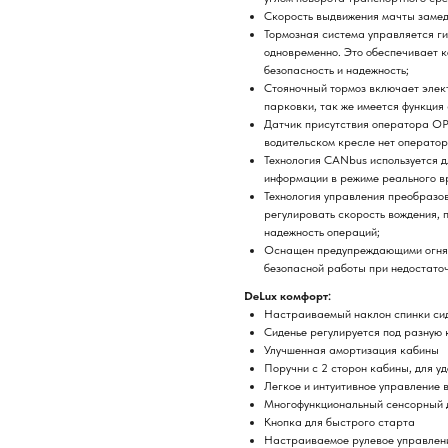
Скорость выдвижения мачты замед
Тормозная система управляется г
одновременно. Это обеспечивает к
безопасность и надежность;
Стояночный тормоз включает элек
парковки, так же имеется функция
Датчик присутствия оператора OPS
водительском кресле нет оператор
Технология CANbus используется д
информации в режиме реального в
Технология управления преобразо
регулировать скорость вождения, п
надежность операций;
Оснащен предупреждающими огням
безопасной работы при недостато
DeLux комфорт:
Настраиваемый наклон спинки си
Сиденье регулируется под разную
Улучшенная амортизация кабины
Поручни с 2 сторон кабины, для у
Легкое и интуитивное управление 
Многофункциональный сенсорный 
Кнопка для быстрого старта
Настраиваемое рулевое управлен