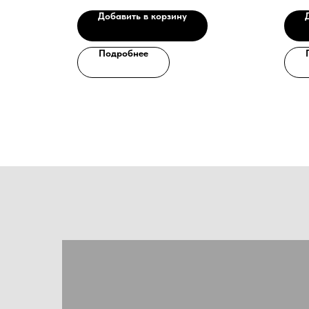
его хода,
Зеркал
Добавить в корзину
ика (Система
Систем
закаленное
дистан
стекло
Подробнее