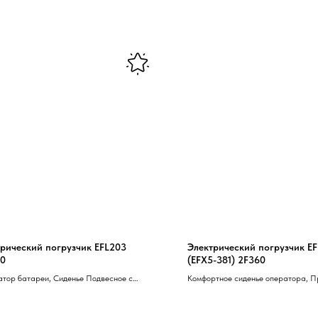
рический погрузчик EFL203
Электрический погрузчик E
0
(EFX5-381) 2F360
тор батареи, Сиденье Подвесное с
Комфортное сиденье оператора, 
ом ремня безопасности, Буксировочный
маячек, Рабочее LED освещение, 
 Антистатический ремень, LED освещение
хода, Один тяговый мотор
 Проблесковый мачёк, LED поворотники,