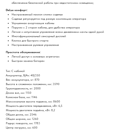
обеспечения безопасной работы при недостаточном освещении;
DeLux комфорт:
Настраиваемый наклон спинки сиденья
Сиденье регулируется под разную комплекцию оператора
Улучшенная амортизация кабины
Поручни с 2 сторон кабины, для удобства оператора
Легкое и интуитивное управление всеми движениями мачты одной рукой
Многофункциональный сенсорный дисплей
Кнопка для быстрого старта
Настраиваемое рулевое управление
Простота обслуживания:
Легкий доступ к основным агрегатам
Быстрая замена батареи
Тип: С кабиной
Аккумулятор, В/Ач: 48/350
Вес аккумулятора, кг: 870
Высота в сложенном положении, мм: 3590
Грузоподъемность, кг: 2000
Длина вил, мм: 1150
Колесная база, мм: 1146
Максимальная высота подъема, мм: 8600
Мощность двигателя передвижения, кВт: 6,5
Мощность двигателя подъёма, кВт: 8,2
Общая длина, мм: 2546
Общая ширина, мм: 1260
Радиус поворота, мм: 1783
Центр нагрузки, мм: 600