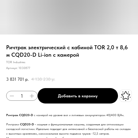
Ричтрак электрический с кабиной TOR 2,0 т 8,6
м CQD20-D Li-ion с камерой
TOR Industries
Артикул:
1030877
3 831 701
р.
4 138 238
р.
Добавить в корзину
Ричтрак CQD20-D
с камерой на уровне вил и литиевым аккумулятором 48/400 В/Ач.
Ричтраки
CQD20-D -
мощные и функциональные машины, созданные для оптимизации
складской логистики. Идеально подходят для интенсивной и безопасной работы на складах
с высотным хранением, максимальная высота подъема грузов -12,5 метров.