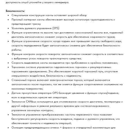
доступность опций уточняйте у вашего менеджера.
Безопасность:
Специальная конструкция мачты оставляет широкий обзор
Прочный материал мачты обеспечивает высокую остаточную грузоподъемность и
предотвращает тряску
Усилитель рулевого управления (EPS)
Функция ограничения по высоте: при достижении максимальной высоты вил, подъемный
двигатель автоматически снижает скорость для обеспечения сохранности грузов;
Функция ограничения скорости: когда подъем вил превышает высоту свободного хода,
скорость передвижения будет автоматически снижена для обеспечения безопасности
работы;
Функция контроля скорости поворота: автоматически снижает скорость в соответствии
с выбранным углом поворота транспортного средства;
Скорость выдвижения мачты замедляется при приближении к крайним положениям;
Тормозная система управляется гидравлическим тормозом и рекуперативным
торможением одновременно. Это обеспечивает короткий тормозной путь, отсутствие
инерционного воздействия, безопасность и надежность;
Стояночный тормоз включает электромагнитное тормоз, который включается
автоматически после парковки, так же имеется функция сопротивления скольжению на
наклонных поверхностях;
Датчик присутствия оператора OPS блокирует движение и функции спуска/подъема,
если в водительском кресле нет оператора.
Технология CANbus используется для отслеживания скорости двигателя, температуры и
другой информации в режиме реального времени для систематизированного
управления замкнутым контуром;
Технология управления преобразованием частоты переменного тока позволяет
бесступенчато регулировать скорость вождения, подъема и рулевого управления, что
обеспечивает точность и надежность операций;
Оснащен предупреждающими огнями + фарами в стандартной комплектации для