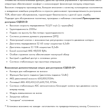
Множество вспомогательных функций, удобство органов управления и эргономичное место
оператора обеспечивают комфорт и минимизируют физическую нагрузку оператора.
Высокие стандарты производства, большое внимание к качеству используемых компонентов
и внедрение новейших разработок в отрасли увеличивают производительность ричтраков
ТОR, облегчают обслуживание, гарантируют безопасность и долгий срок службы.
Подходят для обслуживания паллетных, проходных и набивных стеллажей.
Преимущества
ричтрака CQD20-D:
Высокая скорость передвижения 10,5/11 км/ч (с грузом/без)
Грузоподъемность 2000кг
Подъем на высоту 6м без потери грузоподъемности
Система усиления рулевого управления (EPS)
Электронный клапан с возможностью регулировки скорости движения катерки
Двигатель передвижения S2 60 минут мощностью 6,5кВт
Двигатель подъема S3 15% мощностью 8,2кВт
Емкий кислотный АКБ 48/500 В/Ач
Особое строение мачты обеспечивает наилучший обзор
Быстрый и удобный доступ к основным узлам
Система стабилизации при высотных операциях
Возможные дополнительные опции для ричтраков CQD20-D*:
Камера для наблюдения за вилами
Функция быстрого подъема (двигатель подъема 12кВт)
АКБ увеличенной емкости 600,800,930Ач
Литиевый АКБ 400,450,525,600,750, 875Ач
Система стабилизации ASC автоматически блокирует колеса при движении мачты
вперед-назад
Модуль взвешивания на вилах
Закрытая кабина
"холодное" исполнение
* Установка возможна на заводе- изготовители по предварительному заказу. Стоимость и