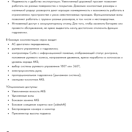
Надежность и удобство эксплуатации. Увеличенный дорожный просвет позволяет
работать на разных поверхностях и покрытиях. Довольно компактные размеры и
маленький радиус разворота дают хорошую маневренность и возможность работать в
ограниченном пространстве и узких межстеллажных проходах. Функциональные вилы
позволяют работать с грузами разных размеров, в том числе и нестандартных.
Мгновенный доступ к аккумуляторному отсеку. Для того, чтобы заменить батарею или
провести обслуживание, не нужно выдвигать мачту, достаточно отключить функции
гидравлики.
В базовую комплектацию серии входят:
АС-двигатели передвижения,
рулевого управления и гидравлики;
контроллеры Curtis с информационной панелью, отображающей статус ричтрака,
положение рулевого колеса, направление движения, время наработки в моточасах и
уровень заряда АКБ;
выбор системы рулевого управления 180? или 360?,
электроусилитель руля;
пропорциональная гидравлика (рычажная система);
свинцово-кислотная АКБ.
?Опционально доступны:
Увеличенная емкость АКБ
Удлиненные вилы
Боковая замена АКБ
Боковое смещение каретки вил (sideshift)
Беспроводная камера и монитор
Преселектор высоты подъема