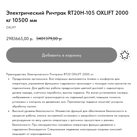
Электрический Ричтрак RT20H-105 OXLIFT 2000
кг 10500 мм
OXLIFT
2983665,00
р.
3401379,00
р.
Добавить в корзину
Преимущества Электрического Ричтрака RT20 OXLIFT 2000 кг:
Продуманная эргономика. Все операции выполняются плавно и комфортно для
оператора, управление функциями гидравлики происходит с помощью мини-рычагов на
подлокотнике. Для удобства работы предусмотрен цветной дисплей с индикатором
уровня заряда, счетчика наработки, высоты подъема. На вилах установлена камера,
изображение с которой транслируется на отдельный дисплей, повышая точность
установки и контроль за движением вил. Преселектор подъема помогает ускорить
обработку паллет.
Высокий уровень безопасности. Множество функций для обеспечения безопасности в
процессе работы: кнопка экстренной остановки и аварийного отключения на корпусе,
регулируемое по весу кресло оператора с датчиком присутствия и ремнем
безопасности. При некорректном положении оператора функции движения и
гидравлики блокируются. Специальная надежная конструкция опорных консолей
защищает от опрокидывания.