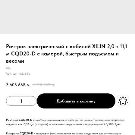
Ричтрак электрический с кабиной XILIN 2,0 т 11,1
м CQD20-D с камерой, быстрым подъемом и
весами
Xilin
Артикул:
1023686
3 605 668
р.
4 110 462
р.
Добавить в корзину
Ричтрак CQD20-D
с модулем взвешивания и камерой на вилах, увеличенной скоростью
подъема вил 0,35м/с (с грузом) и кислотным жидкостным аккумулятором 48/500 В/Ач.
Ричтраки
CQD20-D -
мощные и функциональные машины, созданные для оптимизации