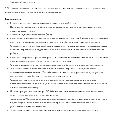
"холодное" исполнение
* Установка возможна на заводе- изготовители по предварительному заказу. Стоимость и
доступность опций уточняйте у вашего менеджера.
Безопасность:
Специальная конструкция мачты оставляет широкий обзор
Прочный материал мачты обеспечивает высокую остаточную грузоподъемность и
предотвращает тряску
Усилитель рулевого управления (EPS)
Функция ограничения по высоте: при достижении максимальной высоты вил, подъемный
двигатель автоматически снижает скорость для обеспечения сохранности грузов;
Функция ограничения скорости: когда подъем вил превышает высоту свободного хода,
скорость передвижения будет автоматически снижена для обеспечения безопасности
работы;
Функция контроля скорости поворота: автоматически снижает скорость в соответствии
с выбранным углом поворота транспортного средства;
Скорость выдвижения мачты замедляется при приближении к крайним положениям;
Тормозная система управляется гидравлическим тормозом и рекуперативным
торможением одновременно. Это обеспечивает короткий тормозной путь, отсутствие
инерционного воздействия, безопасность и надежность;
Стояночный тормоз включает электромагнитное тормоз, который включается
автоматически после парковки, так же имеется функция сопротивления скольжению на
наклонных поверхностях;
Датчик присутствия оператора OPS блокирует движение и функции спуска/подъема,
если в водительском кресле нет оператора.
Технология CANbus используется для отслеживания скорости двигателя, температуры и
другой информации в режиме реального времени для систематизированного
управления замкнутым контуром;
Технология управления преобразованием частоты переменного тока позволяет