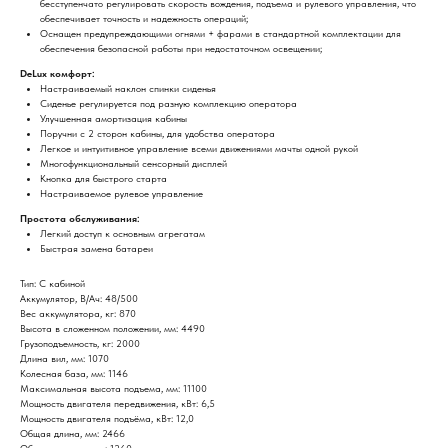
бесступенчато регулировать скорость вождения, подъема и рулевого управления, что
обеспечивает точность и надежность операций;
Оснащен предупреждающими огнями + фарами в стандартной комплектации для
обеспечения безопасной работы при недостаточном освещении;
DeLux комфорт:
Настраиваемый наклон спинки сиденья
Сиденье регулируется под разную комплекцию оператора
Улучшенная амортизация кабины
Поручни с 2 сторон кабины, для удобства оператора
Легкое и интуитивное управление всеми движениями мачты одной рукой
Многофункциональный сенсорный дисплей
Кнопка для быстрого старта
Настраиваемое рулевое управление
Простота обслуживания:
Легкий доступ к основным агрегатам
Быстрая замена батареи
Тип: С кабиной
Аккумулятор, В/Ач: 48/500
Вес аккумулятора, кг: 870
Высота в сложенном положении, мм: 4490
Грузоподъемность, кг: 2000
Длина вил, мм: 1070
Колесная база, мм: 1146
Максимальная высота подъема, мм: 11100
Мощность двигателя передвижения, кВт: 6,5
Мощность двигателя подъёма, кВт: 12,0
Общая длина, мм: 2466