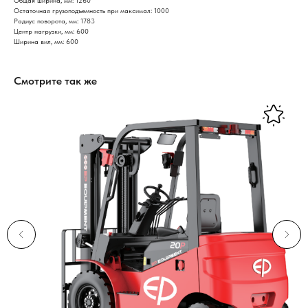
Общая ширина, мм: 1260
Остаточная грузоподъемность при максимал: 1000
Радиус поворота, мм: 1783
Центр нагрузки, мм: 600
Ширина вил, мм: 600
Смотрите так же
Нужна консультация нашего
специалиста?
Оставьте заявку, наши специалисты свяжутся с вами
и ответят на все вопросы
Ваше имя