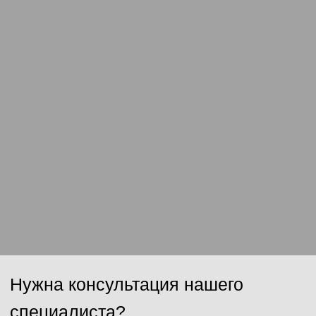
Сообщение
Отправить
Нажимая на кнопку, Вы даёте согласие на обработку персональных
данных и соглашаетесь с
политикой конфиденциальности
.