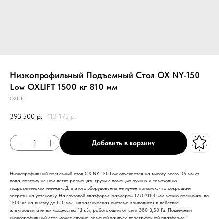
Низкопрофильный Подъемный Стол OX NY-150
Low OXLIFT 1500 кг 810 мм
OXLIFT
393 500
р.
413 175
р.
Добавить в корзину
Низкопрофильный подъемный стол OX NY-150 Low опускается на высоту всего 35 мм от
пола, поэтому на нем легко размещать грузы с помощью ручных и самоходных
гидравлических тележек. Для этого оборудования не нужен приямок, что сокращает
затраты на установку. На грузовой платформе размером 1270?1100 мм можно поднимать до
1500 кг на высоту до 810 мм. Гидравлическая система приводится в действие
электродвигателем мощностью 1,1 кВт, работающим от сети 380 В/50 Гц. Подъемный
низкопрофильный стол может служить заменой пандусу, перегрузочной платформе,